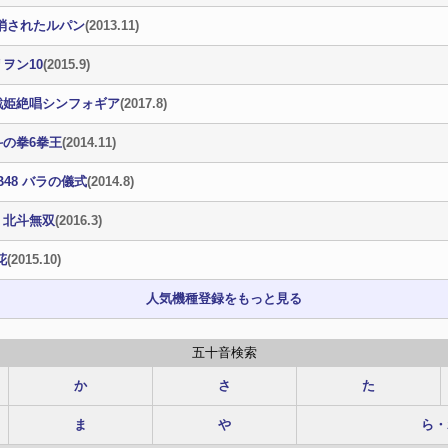
 消されたルパン
(2013.11)
ヲン10
(2015.9)
戦姫絶唱シンフォギア
(2017.8)
斗の拳6拳王
(2014.11)
B48 バラの儀式
(2014.8)
・北斗無双
(2016.3)
花
(2015.10)
人気機種登録をもっと見る
五十音検索
か
さ
た
ま
や
ら・