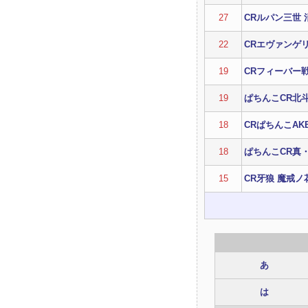
27
CRルパン三世
22
CRエヴァンゲリ
19
CRフィーバー
19
ぱちんこCR北
18
CRぱちんこAK
18
ぱちんこCR真
15
CR牙狼 魔戒ノ
あ
は