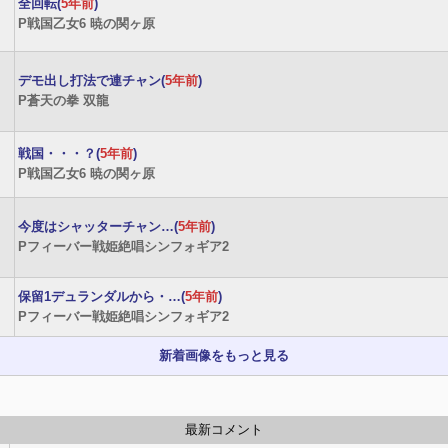
全回転(
5年前
)
P戦国乙女6 暁の関ヶ原
デモ出し打法で連チャン(
5年前
)
P蒼天の拳 双龍
戦国・・・？(
5年前
)
P戦国乙女6 暁の関ヶ原
今度はシャッターチャン…(
5年前
)
Pフィーバー戦姫絶唱シンフォギア2
保留1デュランダルから・…(
5年前
)
Pフィーバー戦姫絶唱シンフォギア2
新着画像をもっと見る
最新コメント