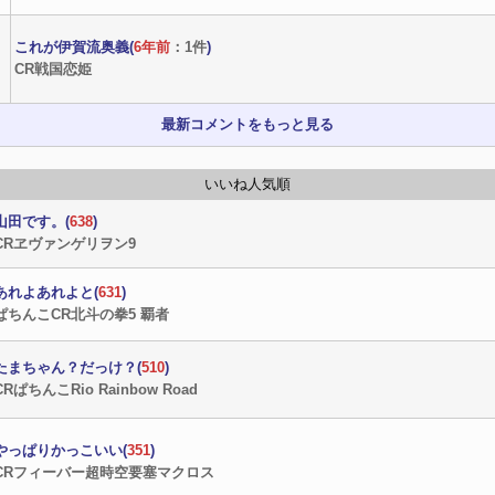
これが伊賀流奥義(
6年前
：1件
)
CR戦国恋姫
最新コメントをもっと見る
いいね人気順
山田です。(
638
)
CRヱヴァンゲリヲン9
あれよあれよと(
631
)
ぱちんこCR北斗の拳5 覇者
たまちゃん？だっけ？(
510
)
CRぱちんこRio Rainbow Road
やっぱりかっこいい(
351
)
CRフィーバー超時空要塞マクロス