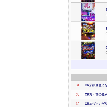
31
CR牙狼金色に
30
CR真・花の慶
30
CRヱヴァンゲ