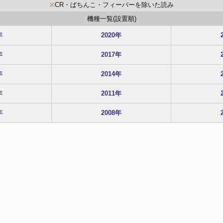
※
CR・ぱちんこ・フィーバーを除いた読み
機種一覧(設置順)
年
2020年
年
2017年
年
2014年
年
2011年
年
2008年