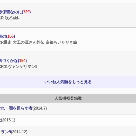
赤保留なのに(
329
)
CR 咲-Saki-
初の(
166
)
CR爆走 大工の源さん外伝 京都もいただき編
気づくかな(
164
)
CRヱヴァンゲリヲン9
いいね人気順をもっと見る
人気機種登録数
なれ・闇を照らす者
(2014.7)
次
(2015.1)
リヲン9
(2014.12)