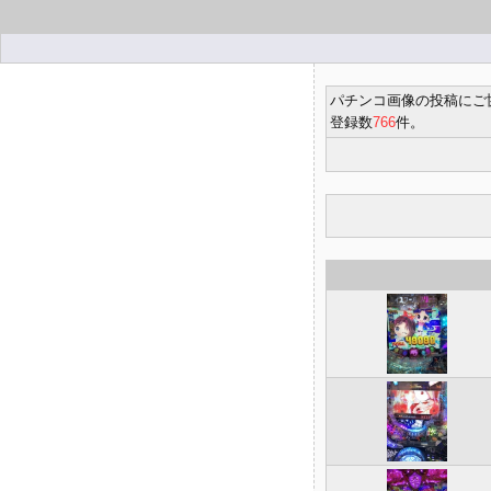
パチンコ画像の投稿にご
登録数
766
件。