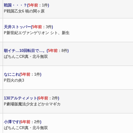
戦国・・・？(
5年前
：1件
)
P戦国乙女6 暁の関ヶ原
天井ストッパー(
5年前
：3件
)
P新世紀エヴァンゲリオン シト、新生
朝イチ…10回転目で…。(
5年前
：8件
)
ぱちんこCR真・北斗無双
なにこれ(
5年前
：1件
)
P烈火の炎3
130アルティメット(
6年前
：2件
)
P劇場版魔法少女まどか☆マギカ
小澤です(
6年前
：2件
)
ぱちんこCR真・北斗無双