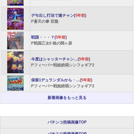
デモ出し打法で連チャン(
5年前
)
P蒼天の拳 双龍
戦国・・・？(
5年前
)
P戦国乙女6 暁の関ヶ原
今度はシャッターチャン…(
5年前
)
Pフィーバー戦姫絶唱シンフォギア2
保留1デュランダルから・…(
5年前
)
Pフィーバー戦姫絶唱シンフォギア2
新着画像をもっと見る
パチンコ投稿画像TOP
パチスロ投稿画像TOP