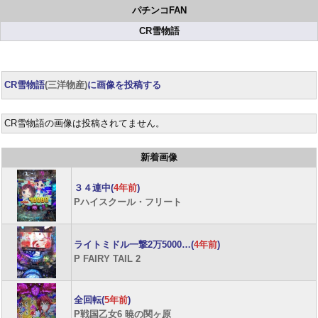
パチンコFAN
CR雪物語
CR雪物語
(三洋物産)
に画像を投稿する
CR雪物語の画像は投稿されてません。
新着画像
３４連中(
4年前
)
Pハイスクール・フリート
ライトミドル一撃2万5000…(
4年前
)
P FAIRY TAIL 2
全回転(
5年前
)
P戦国乙女6 暁の関ヶ原