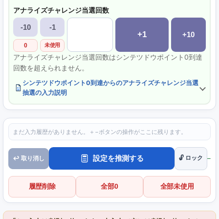
アナライズチャレンジ当選回数
-10
-1
+1
+10
0
未使用
アナライズチャレンジ当選回数はシンテツドウポイント0到達
回数を超えられません。
シンテツドウポイント0到達からのアナライズチャレンジ当選
抽選の入力説明
設定を推測する
設定を推測する
🔓 ロック
↩ 取り消し
—
履歴削除
全部0
全部未使用