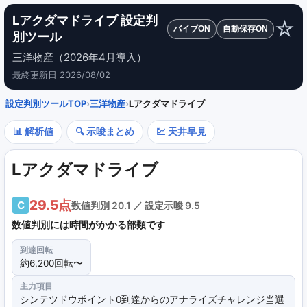
Lアクダマドライブ 設定判
☆
バイブON
自動保存ON
別ツール
三洋物産（2026年4月導入）
最終更新日 2026/08/02
設定判別ツールTOP
›
三洋物産
›
Lアクダマドライブ
📊 解析値
🔍 示唆まとめ
💹 天井早見
Lアクダマドライブ
29.5点
C
数値判別 20.1 ／ 設定示唆 9.5
数値判別には時間がかかる部類です
到達回転
約6,200回転〜
主力項目
シンテツドウポイント0到達からのアナライズチャレンジ当選