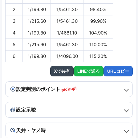
2
1/199.80
1/5461.30
98.40%
3
1/215.60
1/5461.30
99.90%
4
1/199.80
1/4681.10
104.90%
5
1/215.60
1/5461.30
110.00%
6
1/199.80
1/4096.00
115.20%
Xで共有
LINEで送る
URLコピー
pickup!
設定判別のポイント
設定示唆
天井・ヤメ時