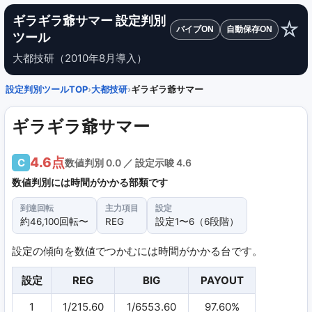
ギラギラ爺サマー 設定判別
☆
バイブON
自動保存ON
ツール
大都技研（2010年8月導入）
設定判別ツールTOP
›
大都技研
›
ギラギラ爺サマー
ギラギラ爺サマー
4.6点
C
数値判別 0.0 ／ 設定示唆 4.6
数値判別には時間がかかる部類です
到達回転
主力項目
設定
約46,100回転〜
REG
設定1〜6（6段階）
設定の傾向を数値でつかむには時間がかかる台です。
設定
REG
BIG
PAYOUT
1
1/215.60
1/6553.60
97.60%