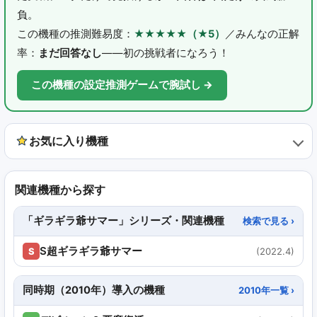
負。
この機種の推測難易度：
★★★★★（★5）
／みんなの正解
率：
まだ回答なし
——初の挑戦者になろう！
この機種の設定推測ゲームで腕試し →
お気に入り機種
関連機種から探す
「ギラギラ爺サマー」シリーズ・関連機種
検索で見る ›
S超ギラギラ爺サマー
S
(2022.4)
同時期（2010年）導入の機種
2010年一覧 ›