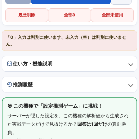
履歴削除
全部0
全部未使用
「0」入力は判別に使います、未入力（空）は判別に使いませ
ん。
使い方・機能説明
推測履歴
🎯 この機種で「設定推測ゲーム」に挑戦！
サーバーが隠した設定を、この機種の解析値から生成され
た実戦データだけで見抜けるか？
回答は1回だけ
の真剣勝
負。