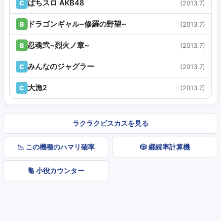
ぱちスロ AKB48
C
(2013.7)
ドラゴンギャル~修羅の野望~
B
(2013.7)
忍魂弐~烈火ノ章~
B
(2013.7)
みんなのジャグラー
C
(2013.7)
大漁2
C
(2013.7)
ラクラクビスカスを見る
📉 この機種のハマリ確率
🎲 継続率計算機
🔢 小役カウンター