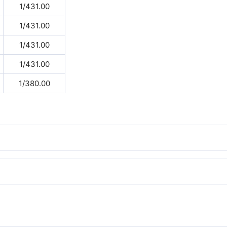
1/431.00
1/431.00
1/431.00
1/431.00
1/380.00