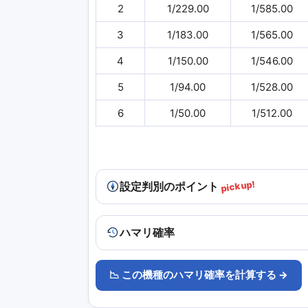
2
1/229.00
1/585.00
3
1/183.00
1/565.00
4
1/150.00
1/546.00
5
1/94.00
1/528.00
6
1/50.00
1/512.00
pickup!
設定判別のポイント
ハマリ確率
📉 この機種のハマリ確率を計算する →