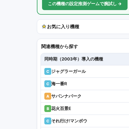
この機種の設定推測ゲームで腕試し →
お気に入り機種
関連機種から探す
同時期（2003年）導入の機種
ジャグラーガール
C
海一番R
C
サバンナパーク
A
花火百景E
B
それ行け!マンボウ
C