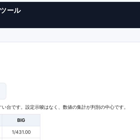
別ツール
）
すい台です。設定示唆はなく、数値の集計が判別の中心です。
BIG
1/431.00