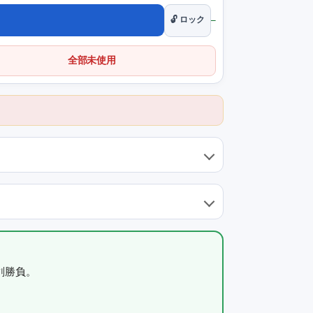
🔓 ロック
—
全部未使用
剣勝負。