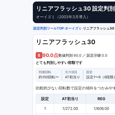
リニアフラッシュ30 設定判
オーイズミ（2003年3月導入）
設定判別ツールTOP
›
オーイズミ
›
リニアフラッシュ30
リニアフラッシュ30
90.0点
S
数値判別 90.0 ／ 設定示唆 0.0
とても判別しやすい部類です
到達回転
主力項目
設定
約100回転〜
AT初当り
設定1〜6（6段階
比較的少ない回転数で設定の傾向をつかみや
設定
AT初当り
REG
1
1/272.00
1/606.00