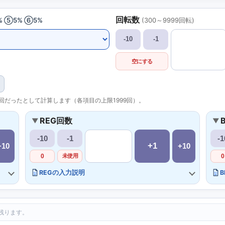
回転数
% ⑤5% ⑥5%
(300～9999回転)
-10
-1
空にする
回だったとして計算します（各項目の上限1999回）。
REG回数
▼
▼
-10
-1
-1
+1
+10
+10
0
0
未使用
REGの入力説明