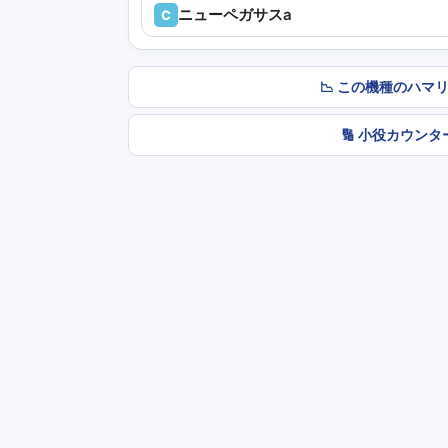
ニューペガサスa
C
📉 この機種のハマ
🔢 小役カウンタ