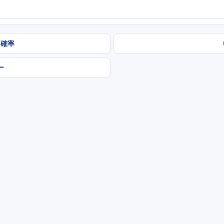
リ確率
ー