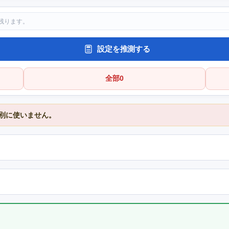
設定を推測する
全部0
別に使いません。
！