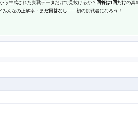
から生成された実戦データだけで見抜けるか？
回答は1回だけ
の真
／みんなの正解率：
まだ回答なし
——初の挑戦者になろう！