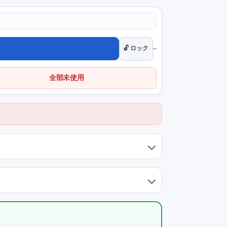
🔓 ロック
—
全部未使用