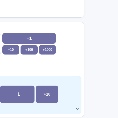
+1
+10
+100
+1000
+1
+10