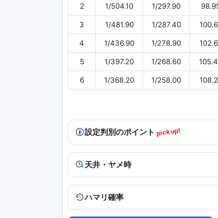
2
1/504.10
1/297.90
98.9
3
1/481.90
1/287.40
100.
4
1/436.90
1/278.90
102.
5
1/397.20
1/268.60
105.
6
1/368.20
1/258.00
108.
pickup!
設定判別のポイント
天井・ヤメ時
ハマリ確率