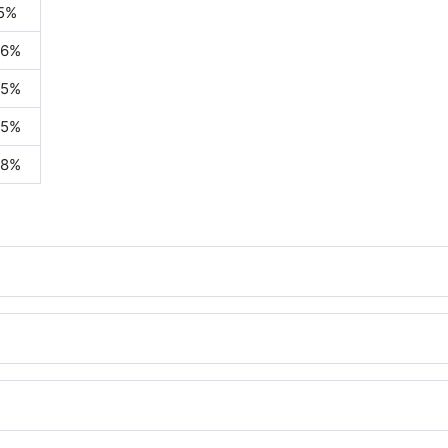
5%
66%
65%
45%
28%