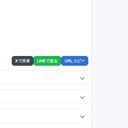
Xで共有
LINEで送る
URLコピー