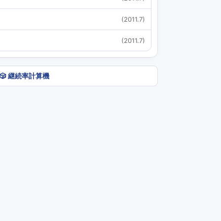
(2011.7)
(2011.7)
🎲 継続率計算機