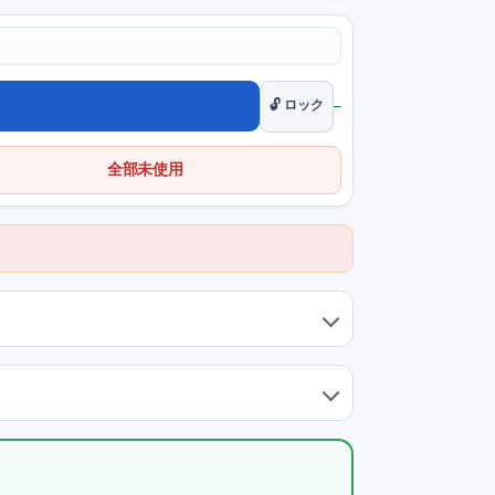
🔓 ロック
—
全部未使用