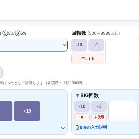
回転数
% ⑤5% ⑥5%
(300～9999回転)
-10
-1
空にする
回だったとして計算します（各項目の上限1999回）。
BIG回数
▼
-10
-1
+10
0
未使用
BIGの入力説明