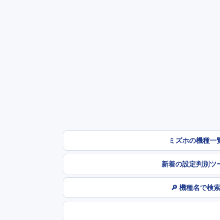
ミズホの機種一
新着の設定判別ツ
🔎 機種名で検