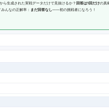
から生成された実戦データだけで見抜けるか？
回答は1回だけ
の真
／みんなの正解率：
まだ回答なし
——初の挑戦者になろう！