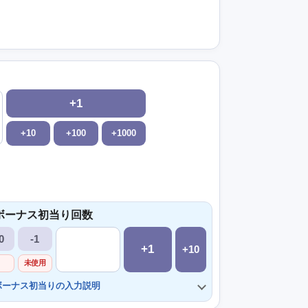
+1
+10
+100
+1000
ボーナス初当り回数
0
-1
+1
+10
未使用
ボーナス初当りの入力説明