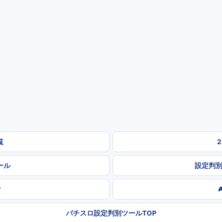
覧
ール
設定判
索
パチスロ設定判別ツールTOP