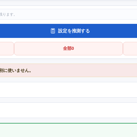
設定を推測する
全部0
別に使いません。
！