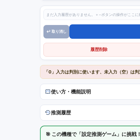
↩ 取り消し
履歴削除
「0」入力は判別に使います、未入力（空）は判
使い方・機能説明
推測履歴
🎯 この機種で「設定推測ゲーム」に挑戦