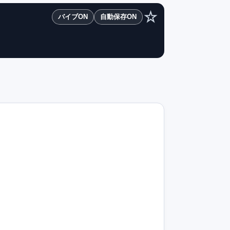
☆
バイブON
自動保存ON