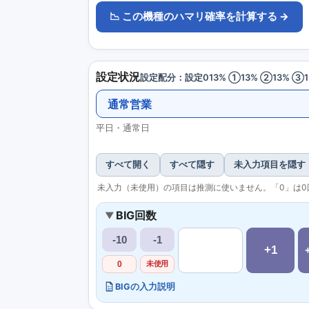
📉 この機種のハマリ確率を計算する →
設定状況
設定配分：設定013% ①13% ②13% ③13
平日・通常日
すべて開く
すべて隠す
未入力項目を隠す
未入力（未使用）の項目は推測に使いません。「0」は0
BIG回数
▼
-10
-1
+1
0
未使用
BIGの入力説明
設定を推測する