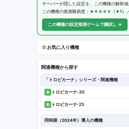
サーバーが隠した設定を、この機種の解析値
この機種の推測難易度：
★☆☆☆☆（★1）
この機種の設定推測ゲームで腕試し →
お気に入り機種
関連機種から探す
「トロピカーナ」シリーズ・関連機種
トロピカーナ‐30
B
トロピカーナ‐25
B
同時期（2024年）導入の機種