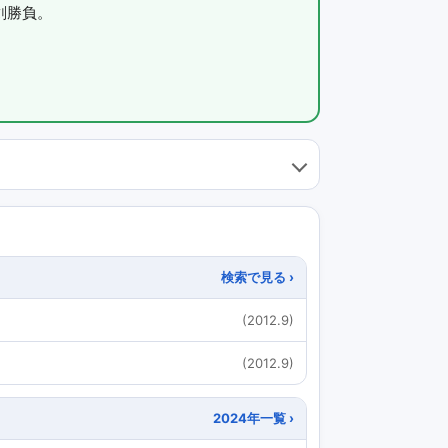
剣勝負。
検索で見る ›
(2012.9)
(2012.9)
2024年一覧 ›