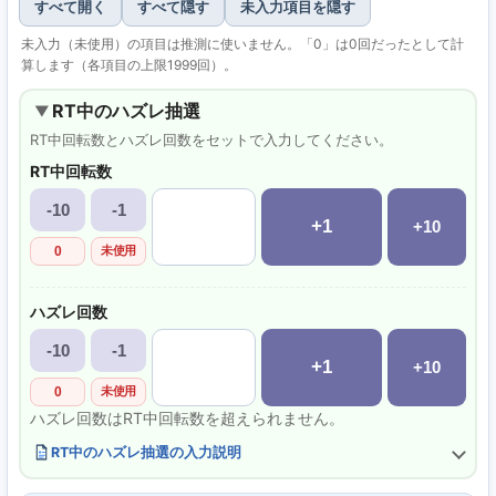
すべて開く
すべて隠す
未入力項目を隠す
未入力（未使用）の項目は推測に使いません。「0」は0回だったとして計
算します（各項目の上限1999回）。
RT中のハズレ抽選
▼
RT中回転数とハズレ回数をセットで入力してください。
RT中回転数
-10
-1
+1
+10
0
未使用
ハズレ回数
-10
-1
+1
+10
0
未使用
ハズレ回数はRT中回転数を超えられません。
RT中のハズレ抽選の入力説明