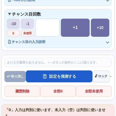
チャンス目回数
▼
-10
-1
+1
+10
0
未使用
チャンス目の入力説明
設定を推測する
設定を推測する
🔓 ロック
↩ 取り消し
—
履歴削除
全部0
全部未使用
「0」入力は判別に使います、未入力（空）は判別に使いませ
ん。