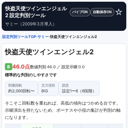
快盗天使ツインエンジェル
☆
バイブON
自動保存ON
2 設定判別ツール
サミー（2009年3月導入）
設定判別ツールTOP
›
サミー
›
快盗天使ツインエンジェル2
快盗天使ツインエンジェル2
46.0点
B
数値判別 46.0 ／ 設定示唆 0.0
標準的な判別のしやすさです
到達回転
主力項目
設定
約2,000回転〜
BIG
設定1〜6（6段階）
そこそこ回転数を重ねれば、高低の傾向はつかめる台です。
示唆演出を持たないため、ボーナスや小役の集計が判別の軸
になります。