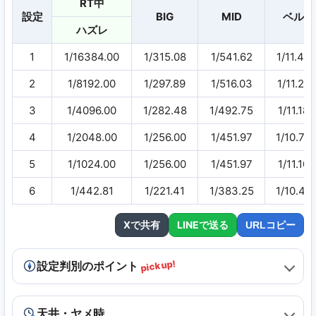
RT中
設定
BIG
MID
ベル
ハズレ
1
1/16384.00
1/315.08
1/541.62
1/11.43
2
1/8192.00
1/297.89
1/516.03
1/11.27
3
1/4096.00
1/282.48
1/492.75
1/11.18
4
1/2048.00
1/256.00
1/451.97
1/10.74
5
1/1024.00
1/256.00
1/451.97
1/11.10
6
1/442.81
1/221.41
1/383.25
1/10.40
Xで共有
LINEで送る
URLコピー
pickup!
設定判別のポイント
天井・ヤメ時