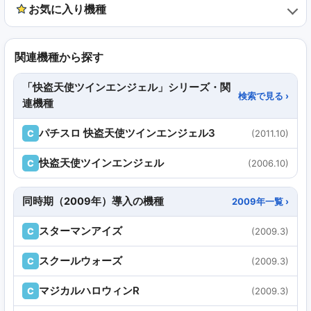
お気に入り機種
関連機種から探す
「快盗天使ツインエンジェル」シリーズ・関
検索で見る ›
連機種
パチスロ 快盗天使ツインエンジェル3
C
(2011.10)
快盗天使ツインエンジェル
C
(2006.10)
同時期（2009年）導入の機種
2009年一覧 ›
スターマンアイズ
C
(2009.3)
スクールウォーズ
C
(2009.3)
マジカルハロウィンR
C
(2009.3)