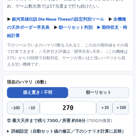
め、ゲーム数次第ではST当選まで打ち続けたい。
▶
銀河英雄伝説 Die Neue Theseの設定判別ツール
▶
全機種
の天井ボーダー早見表
▶
朝一リセット判別
▶ 期待収支・時
給計算
下のツールでいまのハマリG数を入れると、この台の期待値をその場
で計算できます。／天井甘さ評価は「標準目安÷天井」（この機種は
27%）から10段階で自動判定。ゲージが長いほど浅いハマリから狙
える甘い機種です。
現在のハマリ（G数）
据え置き / 不明
朝一リセット
＋10
＋100
−100
−10
⏰ 最大天井まで残り
730G
／所要 約58分
(750G/h換算)
詳細設定（自動セット値の修正／下のシナリオ計算に反映）