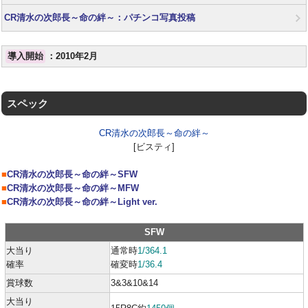
CR清水の次郎長～命の絆～：パチンコ写真投稿
導入開始
：2010年2月
スペック
CR清水の次郎長～命の絆～
[ビスティ]
■
CR清水の次郎長～命の絆～SFW
■
CR清水の次郎長～命の絆～MFW
■
CR清水の次郎長～命の絆～Light ver.
SFW
大当り
通常時
1/364.1
確率
確変時
1/36.4
賞球数
3&3&10&14
大当り