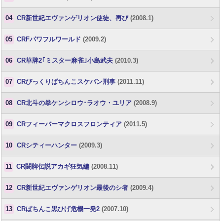
04
CR新世紀エヴァンゲリオン使徒、再び
(2008.1)
05
CRFパワフルワールド
(2009.2)
06
CR華牌2｢ミスター麻雀｣小島武夫
(2010.3)
07
CRびっくりぱちんこスケバン刑事
(2011.11)
08
CR北斗の拳ケンシロウ･ラオウ・ユリア
(2008.9)
09
CRフィーバーマクロスフロンティア
(2011.5)
10
CRシティーハンター
(2009.3)
11
CR闘牌伝説アカギ狂気編
(2008.11)
12
CR新世紀エヴァンゲリオン最後のシ者
(2009.4)
13
CRぱちんこ黒ひげ危機一発2
(2007.10)