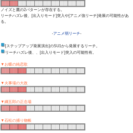
ノイズと鷹の2パターンが存在する。
リーチハズレ後、[出入りモード]突入や[アニメ強リーチ]発展の可能性があ
る。
-
アニメ弱リーチ
-
[ステップアップ発展演出]のSU1から発展するリーチ。
リーチハズレ後、、[出入りモード]突入の可能性有。
▼お蝶の純恋歌
▼火事場の大政
▼綱五郎の正念場
▼石松の捕り物帳