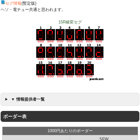
セグ情報
(暫定版)
ヘソ・電チュー共通と思われます。
15R確変セグ
▼ 情報提供者一覧
ボーダー表
1000円あたりのボーダー
SFW