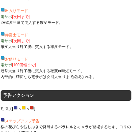
出入りモード
電サポ
[次回まで]
2R確変当選で突入する確変モード。
赤富士モード
電サポ
[次回まで]
確変大当り終了後に突入する確変モード。
お祭りモード
電サポ
[100回転まで]
通常大当り終了後に突入する確変or時短モード。
内部的に確変なら電サポは次回大当りまで継続される。
予告アクション
期待度[
＜
＜
]
ステップアップ予告
桜の花びらや波しぶきで発展するパラレルとキャラが登場するヒキ、ヨリの