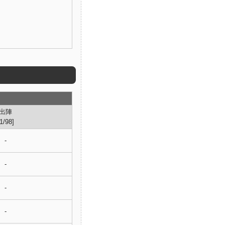
出陣
1/98]
-
-
-
-