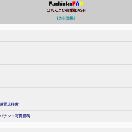
ぱちんこCR戦国DASH
[奥村遊機]
：設置店検索
：パチンコ写真投稿