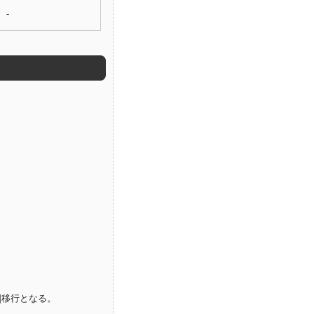
-
]移行となる。