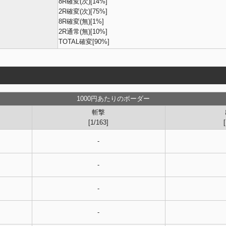
8R確変(次)[14%]
2R確変(次)[75%]
8R確変(無)[1%]
2R通常(無)[10%]
TOTAL確変[90%]
1000円あたりのボーダー
斬撃
[1/163]
[
-
-
-
-