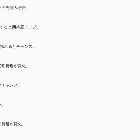
上の先読み予告。
化すると期待度アップ。
が揺れるとチャンス。
で期待度が変化。
とチャンス。
る。
期待度が変化。