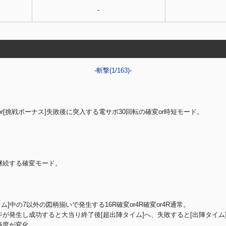
-
-
斬撃(1/163)
-
r[挑戦ボーナス]失敗後に突入する電サポ30回転の確変or時短モード。
継続する確変モード。
イム]中の7以外の図柄揃いで発生する16R確変or4R確変or4R通常。
が発生し成功すると大当り終了後[超出陣タイム]へ、失敗すると[出陣タイム
待度が変化。