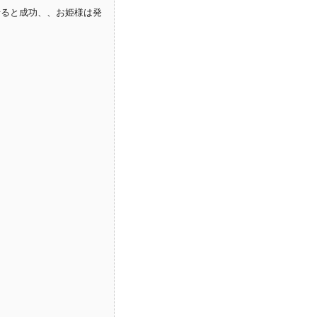
せると成功、、お姫様は発