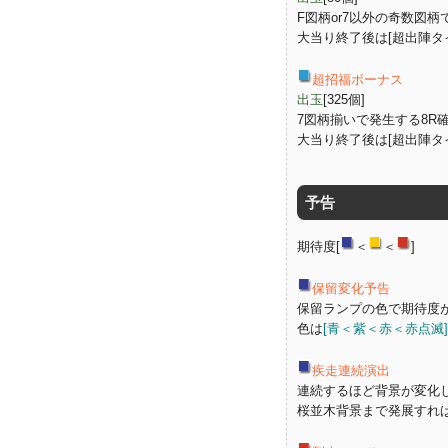
F図柄or7以外の奇数図柄
大当り終了後は[超出陣タ
超招福ボーナス
出玉
[325個]
7図柄揃いで発生する8R
大当り終了後は[超出陣タ
予告
期待度[
＜
＜
]
保留変化予告
保留ランプの色で期待度
色は
[青＜紫＜赤＜赤点滅]
疾走連続演出
連続するほど背景が変化
桜並木背景まで発展すれ