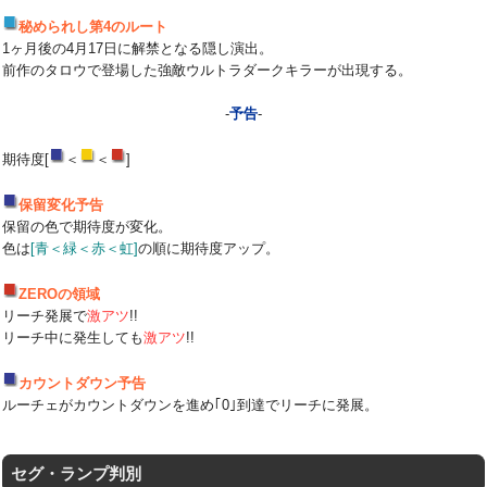
秘められし第4のルート
1ヶ月後の4月17日に解禁となる隠し演出。
前作のタロウで登場した強敵ウルトラダークキラーが出現する。
-
予告
-
期待度[
＜
＜
]
保留変化予告
保留の色で期待度が変化。
色は
[青＜緑＜赤＜虹]
の順に期待度アップ。
ZEROの領域
リーチ発展で
激アツ
!!
リーチ中に発生しても
激アツ
!!
カウントダウン予告
ルーチェがカウントダウンを進め｢0｣到達でリーチに発展。
セグ・ランプ判別