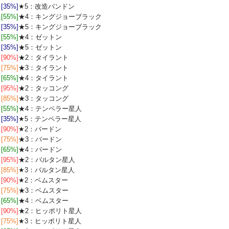
[35%]
★5：改造パンドン
[55%]
★4：キングジョーブラック
[35%]
★5：キングジョーブラック
[55%]
★4：ゼットン
[35%]
★5：ゼットン
[90%]
★2：タイラント
[75%]
★3：タイラント
[65%]
★4：タイラント
[95%]
★2：タッコング
[85%]
★3：タッコング
[55%]
★4：テンペラー星人
[35%]
★5：テンペラー星人
[90%]
★2：バードン
[75%]
★3：バードン
[65%]
★4：バードン
[95%]
★2：バルタン星人
[85%]
★3：バルタン星人
[90%]
★2：ベムスター
[75%]
★3：ベムスター
[65%]
★4：ベムスター
[90%]
★2：ヒッポリト星人
[75%]
★3：ヒッポリト星人