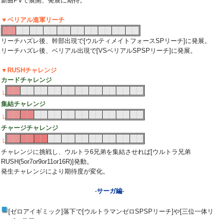
新曲PVで展開、発展に期待。
▼ベリアル進軍リーチ
リーチハズレ後、幹部出現で[ウルティメイトフォースSPリーチ]に発展。
リーチハズレ後、ベリアル出現で[VSベリアルSPSPリーチ]に発展。
▼RUSHチャレンジ
カードチャレンジ
└
集結チャレンジ
└
チャージチャレンジ
└
チャレンジに挑戦し、ウルトラ6兄弟を集結させれば[ウルトラ兄弟
RUSH(5or7or9or11or16R)]発動。
発生チャレンジにより期待度が変化。
-
サーガ編
-
[ゼロアイギミック]落下で[ウルトラマンゼロSPSPリーチ]や[三位一体リ