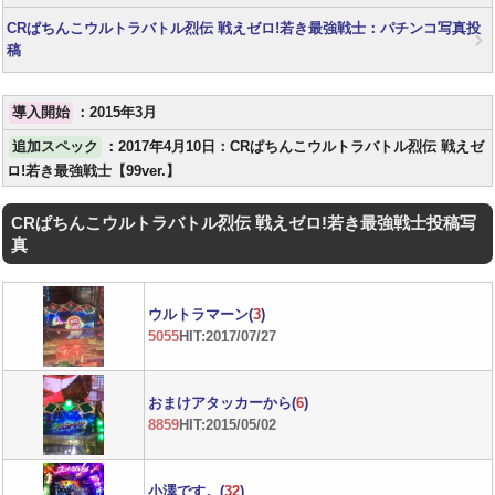
CRぱちんこウルトラバトル烈伝 戦えゼロ!若き最強戦士：パチンコ写真投
稿
導入開始
：2015年3月
追加スペック
：2017年4月10日：CRぱちんこウルトラバトル烈伝 戦えゼ
ロ!若き最強戦士【99ver.】
CRぱちんこウルトラバトル烈伝 戦えゼロ!若き最強戦士投稿写
真
ウルトラマーン(
3
)
5055
HIT:2017/07/27
おまけアタッカーから(
6
)
8859
HIT:2015/05/02
小澤です。(
32
)