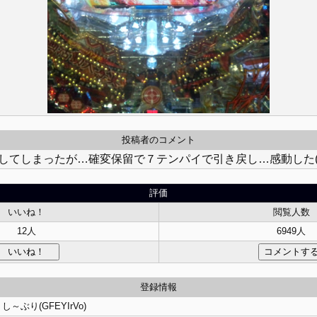
投稿者のコメント
してしまったが…確変保留で７テンパイで引き戻し…感動した(
評価
いいね！
閲覧人数
12人
6949人
登録情報
し～ぶり(GFEYIrVo)