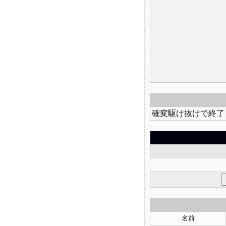
確変駆け抜けで終了
名前