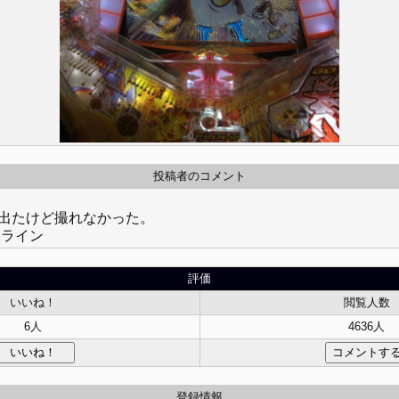
投稿者のコメント
出たけど撮れなかった。
7ライン
評価
いいね！
閲覧人数
6人
4636人
登録情報