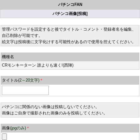
パチンコFAN
パチンコ画像[投稿]
管理パスワードを設定すると後でタイトル・コメント・登録者名を編集、
自己削除が可能です。
絵文字は投稿後に文字化けする可能性があるので使用を控えてください。
機種名
CRモンキーターン 誰よりも速く!(西陣)
タイトル
(2～20文字)
＊
パチンコに関係のない画像は投稿しないでください。
画像はご自身で撮影された画像のみを投稿してください。
画像
(jpgのみ)
＊