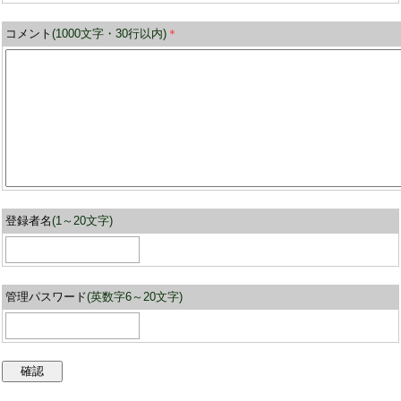
コメント
(1000文字・30行以内)
＊
登録者名
(1～20文字)
管理パスワード
(英数字6～20文字)