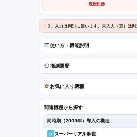
履歴削除
「0」入力は判別に使います、未入力（空）は判
使い方・機能説明
推測履歴
お気に入り機種
関連機種から探す
同時期（2009年）導入の機種
スーパーリアル麻雀
C