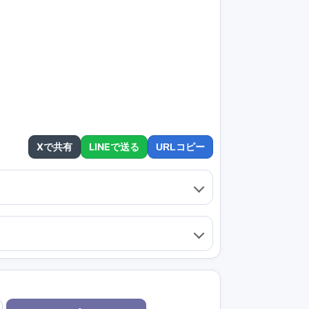
Xで共有
LINEで送る
URLコピー