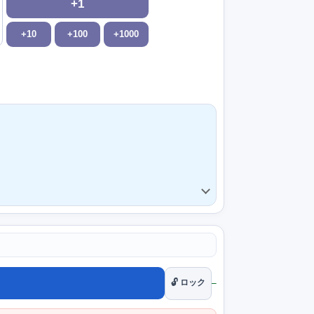
+1
+10
+100
+1000
🔓 ロック
—