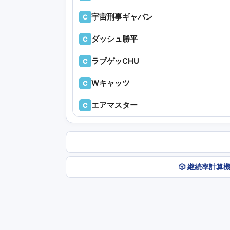
宇宙刑事ギャバン
C
ダッシュ勝平
C
ラブゲッCHU
C
Wキャッツ
C
エアマスター
C
🎲 継続率計算