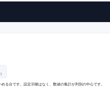
階）
かめる台です。設定示唆はなく、数値の集計が判別の中心です。