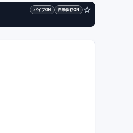
☆
バイブON
自動保存ON