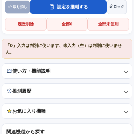
設定を推測する
🔓 ロック
↩ 取り消し
—
履歴削除
全部0
全部未使用
「0」入力は判別に使います、未入力（空）は判別に使いませ
ん。
使い方・機能説明
推測履歴
お気に入り機種
関連機種から探す