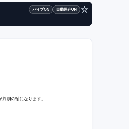
☆
バイブON
自動保存ON
が判別の軸になります。