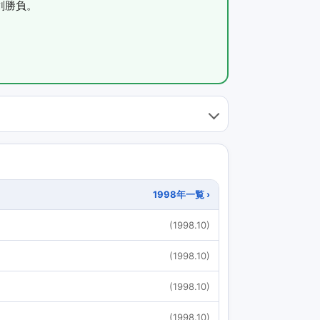
剣勝負。
1998年一覧 ›
(1998.10)
(1998.10)
(1998.10)
(1998.10)