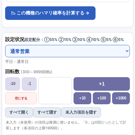
📉 この機種のハマリ確率を計算する →
設定状況
設定配分：①55% ②15% ③10% ④10% ⑤5% ⑥5%
平日・通常日
回転数
(300～9999回転)
+1
-10
-1
+10
+100
+1000
空にする
すべて開く
すべて隠す
未入力項目を隠す
未入力（未使用）の項目は推測に使いません。「0」は0回だったとして計
算します（各項目の上限1999回）。