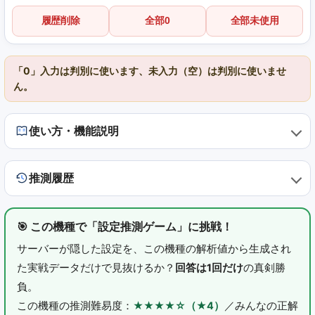
履歴削除
全部0
全部未使用
「0」入力は判別に使います、未入力（空）は判別に使いませ
ん。
使い方・機能説明
推測履歴
🎯 この機種で「設定推測ゲーム」に挑戦！
サーバーが隠した設定を、この機種の解析値から生成され
た実戦データだけで見抜けるか？
回答は1回だけ
の真剣勝
負。
この機種の推測難易度：
★★★★☆（★4）
／みんなの正解