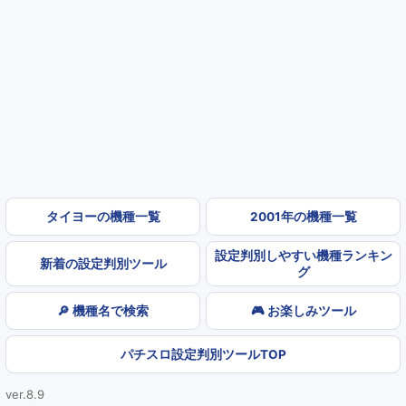
タイヨーの機種一覧
2001年の機種一覧
設定判別しやすい機種ランキン
新着の設定判別ツール
グ
🔎 機種名で検索
🎮 お楽しみツール
パチスロ設定判別ツールTOP
ver.8.9