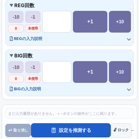
REG回数
▼
-10
-1
+1
+10
0
未使用
REGの入力説明
BIG回数
▼
-10
-1
+1
+10
0
未使用
BIGの入力説明
設定を推測する
設定を推測する
🔓 ロック
↩ 取り消し
—