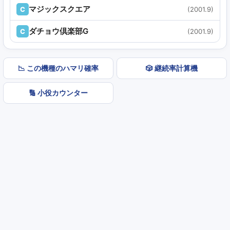
マジックスクエア
C
(2001.9)
ダチョウ倶楽部G
C
(2001.9)
📉 この機種のハマリ確率
🎲 継続率計算機
🔢 小役カウンター