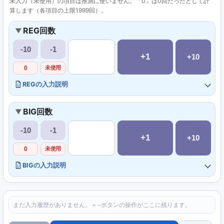
未入力（未使用）の項目は推測に使いません。「0」は0回だったとして計
算します（各項目の上限1999回）。
REG回数
▼
-10
-1
+1
+10
0
未使用
REGの入力説明
BIG回数
▼
-10
-1
+1
+10
0
未使用
BIGの入力説明
設定を推測する