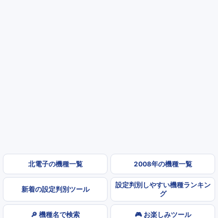
北電子の機種一覧
2008年の機種一覧
設定判別しやすい機種ランキン
新着の設定判別ツール
グ
🔎 機種名で検索
🎮 お楽しみツール