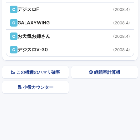
デジスロF
C
(2008.4)
GALAXYWING
C
(2008.4)
お天気お姉さん
C
(2008.4)
デジスロV‐30
C
(2008.4)
📉 この機種のハマリ確率
🎲 継続率計算機
🔢 小役カウンター