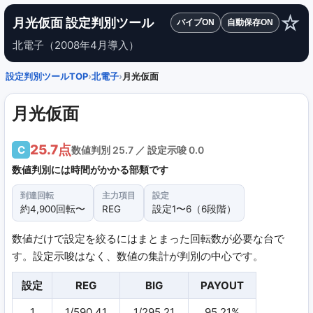
☆
月光仮面 設定判別ツール
バイブON
自動保存ON
北電子（2008年4月導入）
設定判別ツールTOP
›
北電子
›
月光仮面
月光仮面
25.7点
C
数値判別 25.7 ／ 設定示唆 0.0
数値判別には時間がかかる部類です
到達回転
主力項目
設定
約4,900回転〜
REG
設定1〜6（6段階）
数値だけで設定を絞るにはまとまった回転数が必要な台で
す。設定示唆はなく、数値の集計が判別の中心です。
設定
REG
BIG
PAYOUT
1
1/590.41
1/295.21
95.21%