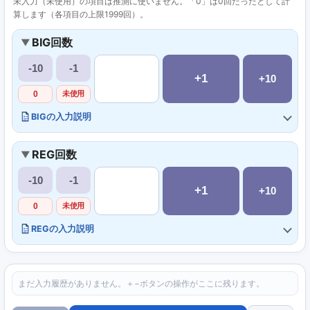
未入力（未使用）の項目は推測に使いません。「0」は0回だったとして計
算します（各項目の上限1999回）。
BIG回数
▼
-10
-1
+1
+10
0
未使用
BIGの入力説明
REG回数
▼
-10
-1
+1
+10
0
未使用
REGの入力説明
設定を推測する