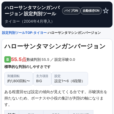
ハローサンタマシンガンバ
☆
バイブON
自動保存ON
ージョン 設定判別ツール
タイヨー（2004年4月導入）
設定判別ツールTOP
›
タイヨー
›
ハローサンタマシンガンバージョン
ハローサンタマシンガンバージョン
55.5点
B
数値判別 55.5 ／ 設定示唆 0.0
標準的な判別のしやすさです
到達回転
主力項目
設定
約1,800回転〜
BIG
設定1〜6（6段階）
ある程度回せば設定の傾向が見えてくる台です。示唆演出を
持たないため、ボーナスや小役の集計が判別の軸になりま
す。