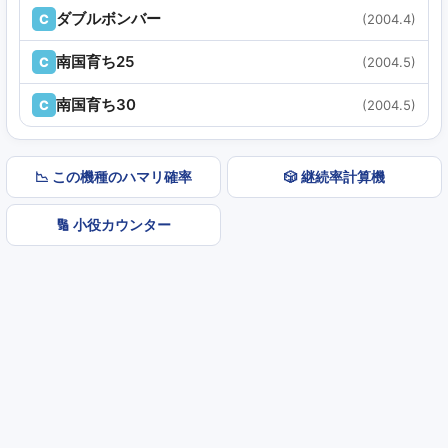
ダブルボンバー
C
(2004.4)
南国育ち25
C
(2004.5)
南国育ち30
C
(2004.5)
📉 この機種のハマリ確率
🎲 継続率計算機
🔢 小役カウンター