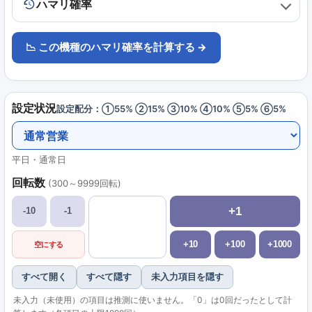
ハマリ確率
📉 この機種のハマリ確率を計算する →
設定状況
設定配分：①55% ②15% ③10% ④10% ⑤5% ⑥5%
平日・通常日
回転数
(300～9999回転)
+1
-10
-1
+10
+100
+1000
空にする
すべて開く
すべて隠す
未入力項目を隠す
未入力（未使用）の項目は推測に使いません。「0」は0回だったとして計