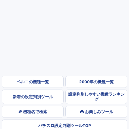
ベルコの機種一覧
2000年の機種一覧
設定判別しやすい機種ランキン
新着の設定判別ツール
グ
🔎 機種名で検索
🎮 お楽しみツール
パチスロ設定判別ツールTOP