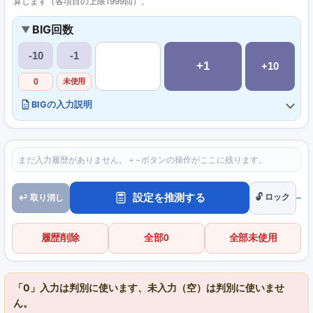
算します（各項目の上限1999回）。
BIG回数
▼
-10
-1
+1
+10
0
未使用
BIGの入力説明
設定を推測する
設定を推測する
🔓 ロック
↩ 取り消し
—
履歴削除
全部0
全部未使用
「0」入力は判別に使います、未入力（空）は判別に使いませ
ん。