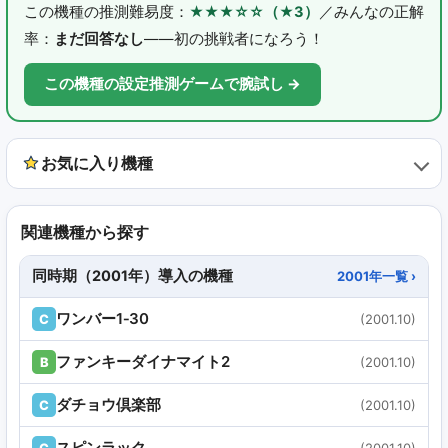
この機種の推測難易度：
★★★☆☆（★3）
／みんなの正解
率：
まだ回答なし
——初の挑戦者になろう！
この機種の設定推測ゲームで腕試し →
お気に入り機種
関連機種から探す
同時期（2001年）導入の機種
2001年一覧 ›
ワンバー1‐30
C
(2001.10)
ファンキーダイナマイト2
B
(2001.10)
ダチョウ倶楽部
C
(2001.10)
スピンラック
C
(2001.10)