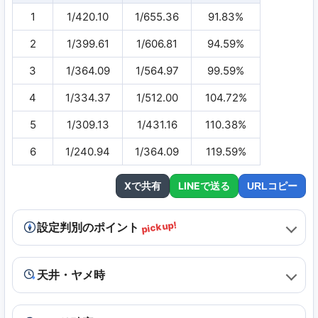
1
1/420.10
1/655.36
91.83%
2
1/399.61
1/606.81
94.59%
3
1/364.09
1/564.97
99.59%
4
1/334.37
1/512.00
104.72%
5
1/309.13
1/431.16
110.38%
6
1/240.94
1/364.09
119.59%
Xで共有
LINEで送る
URLコピー
pickup!
設定判別のポイント
天井・ヤメ時