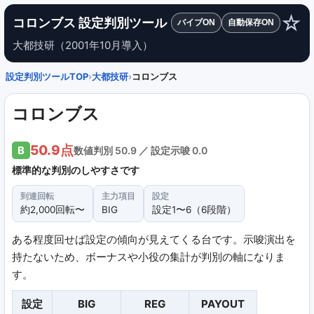
☆
コロンブス 設定判別ツール
バイブON
自動保存ON
大都技研（2001年10月導入）
設定判別ツールTOP
›
大都技研
›
コロンブス
コロンブス
50.9点
B
数値判別 50.9 ／ 設定示唆 0.0
標準的な判別のしやすさです
到達回転
主力項目
設定
約2,000回転〜
BIG
設定1〜6（6段階）
ある程度回せば設定の傾向が見えてくる台です。示唆演出を
持たないため、ボーナスや小役の集計が判別の軸になりま
す。
設定
BIG
REG
PAYOUT