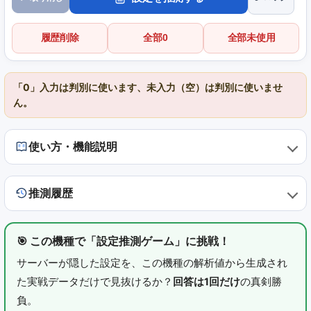
履歴削除
全部0
全部未使用
「0」入力は判別に使います、未入力（空）は判別に使いませ
ん。
使い方・機能説明
推測履歴
🎯 この機種で「設定推測ゲーム」に挑戦！
サーバーが隠した設定を、この機種の解析値から生成され
た実戦データだけで見抜けるか？
回答は1回だけ
の真剣勝
負。