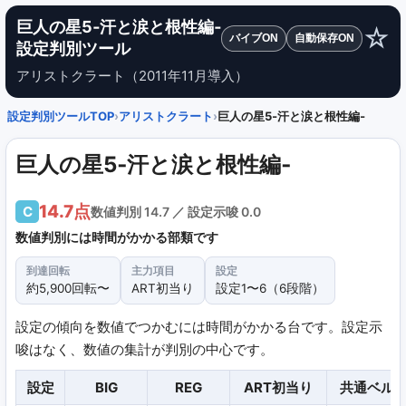
巨人の星5‐汗と涙と根性編‐
☆
バイブON
自動保存ON
設定判別ツール
アリストクラート（2011年11月導入）
設定判別ツールTOP
›
アリストクラート
›
巨人の星5‐汗と涙と根性編‐
巨人の星5‐汗と涙と根性編‐
14.7点
C
数値判別 14.7 ／ 設定示唆 0.0
数値判別には時間がかかる部類です
到達回転
主力項目
設定
約5,900回転〜
ART初当り
設定1〜6（6段階）
設定の傾向を数値でつかむには時間がかかる台です。設定示
唆はなく、数値の集計が判別の中心です。
設定
BIG
REG
ART初当り
共通ベル