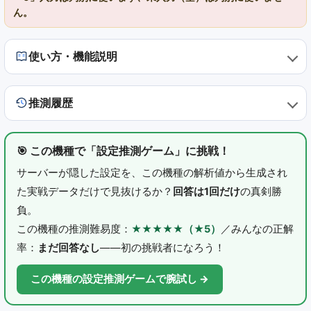
ん。
使い方・機能説明
推測履歴
🎯 この機種で「設定推測ゲーム」に挑戦！
サーバーが隠した設定を、この機種の解析値から生成され
た実戦データだけで見抜けるか？
回答は1回だけ
の真剣勝
負。
この機種の推測難易度：
★★★★★（★5）
／みんなの正解
率：
まだ回答なし
——初の挑戦者になろう！
この機種の設定推測ゲームで腕試し →