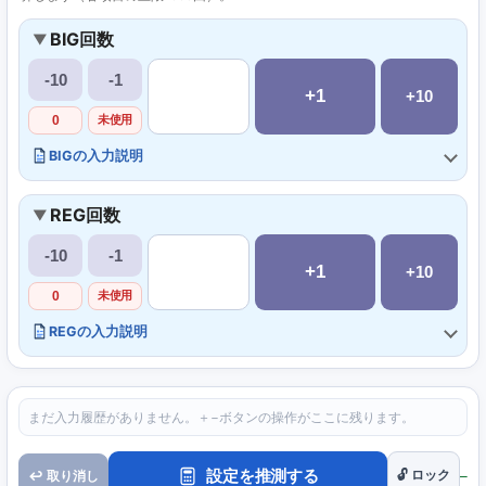
BIG回数
▼
-10
-1
+1
+10
0
未使用
BIGの入力説明
REG回数
▼
-10
-1
+1
+10
0
未使用
REGの入力説明
設定を推測する
設定を推測する
🔓 ロック
↩ 取り消し
—