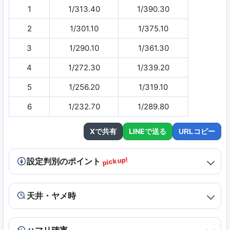
1
1/313.40
1/390.30
2
1/301.10
1/375.10
3
1/290.10
1/361.30
4
1/272.30
1/339.20
5
1/256.20
1/319.10
6
1/232.70
1/289.80
Xで共有
LINEで送る
URLコピー
pickup!
設定判別のポイント
天井・ヤメ時
ハマリ確率