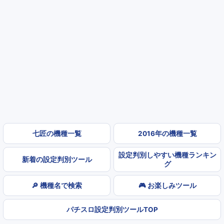
七匠の機種一覧
2016年の機種一覧
設定判別しやすい機種ランキン
新着の設定判別ツール
グ
🔎 機種名で検索
🎮 お楽しみツール
パチスロ設定判別ツールTOP