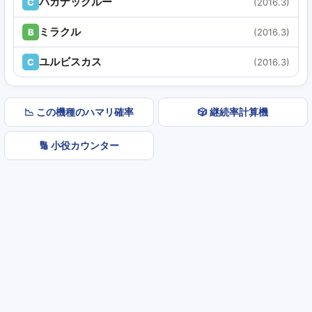
バガナックルー
C
(2016.3)
ミラクル
B
(2016.3)
ユルビスカス
C
(2016.3)
📉 この機種のハマリ確率
🎲 継続率計算機
🔢 小役カウンター