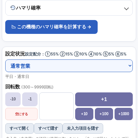
ハマリ確率
📉 この機種のハマリ確率を計算する →
設定状況
設定配分：①55% ②15% ③10% ④10% ⑤5% ⑥5%
平日・通常日
回転数
(300～9999回転)
+1
-10
-1
+10
+100
+1000
空にする
すべて開く
すべて隠す
未入力項目を隠す