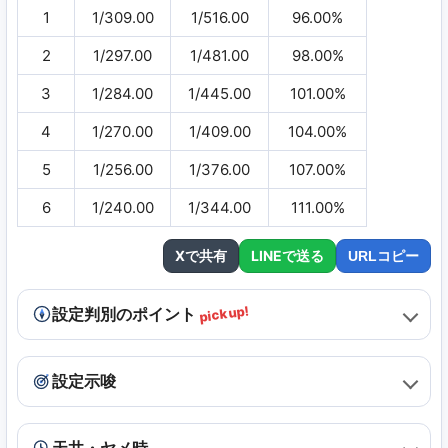
1
1/309.00
1/516.00
96.00%
2
1/297.00
1/481.00
98.00%
3
1/284.00
1/445.00
101.00%
4
1/270.00
1/409.00
104.00%
5
1/256.00
1/376.00
107.00%
6
1/240.00
1/344.00
111.00%
Xで共有
LINEで送る
URLコピー
pickup!
設定判別のポイント
設定示唆
天井・ヤメ時