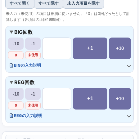
すべて開く
すべて隠す
未入力項目を隠す
未入力（未使用）の項目は推測に使いません。「0」は0回だったとして計
算します（各項目の上限1999回）。
BIG回数
▼
-10
-1
+1
+10
0
未使用
BIGの入力説明
REG回数
▼
-10
-1
+1
+10
0
未使用
REGの入力説明
設定を推測する