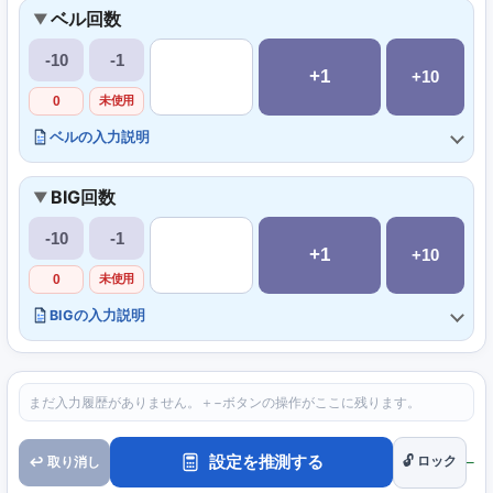
ベル回数
▼
-10
-1
+1
+10
0
未使用
ベルの入力説明
BIG回数
▼
-10
-1
+1
+10
0
未使用
BIGの入力説明
設定を推測する
設定を推測する
🔓 ロック
↩ 取り消し
—