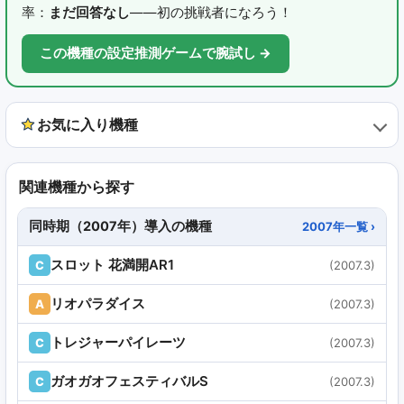
率：
まだ回答なし
——初の挑戦者になろう！
この機種の設定推測ゲームで腕試し →
お気に入り機種
関連機種から探す
同時期（2007年）導入の機種
2007年一覧 ›
スロット 花満開AR1
C
(2007.3)
リオパラダイス
A
(2007.3)
トレジャーパイレーツ
C
(2007.3)
ガオガオフェスティバルS
C
(2007.3)