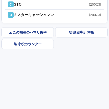
GTO
C
(2007.3)
ミスターキャッシュマン
C
(2007.3)
📉 この機種のハマリ確率
🎲 継続率計算機
🔢 小役カウンター