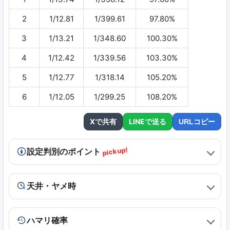
2
1/12.81
1/399.61
97.80%
3
1/13.21
1/348.60
100.30%
4
1/12.42
1/339.56
103.30%
5
1/12.77
1/318.14
105.20%
6
1/12.05
1/299.25
108.20%
Xで共有
LINEで送る
URLコピー
pickup!
設定判別のポイント
天井・ヤメ時
ハマリ確率