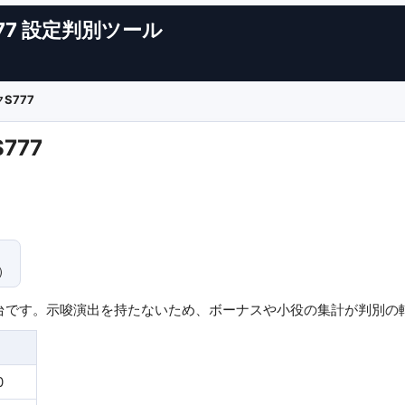
7 設定判別ツール
S777
777
）
台です。示唆演出を持たないため、ボーナスや小役の集計が判別の
0