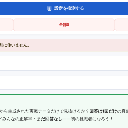
設定を推測する
全部0
別に使いません。
！
から生成された実戦データだけで見抜けるか？
回答は1回だけ
の真
／みんなの正解率：
まだ回答なし
——初の挑戦者になろう！