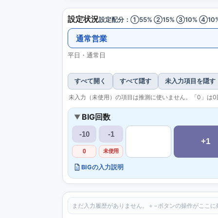
設定状況
設定配分：①55% ②15% ③10% ④10
平日・通常日
すべて開く
すべて隠す
未入力項目を隠す
未入力（未使用）の項目は推測に使いません。「0」は0
BIG回数
▼
-10
-1
+1
0
未使用
BIGの入力説明
設定を推測する