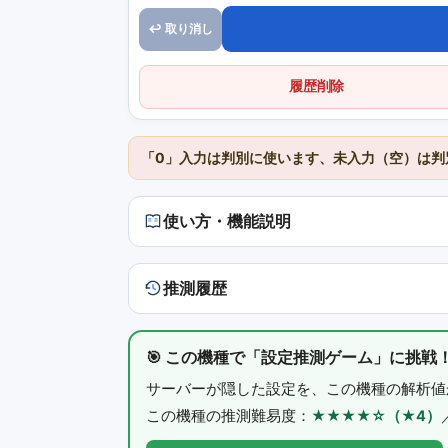
↩ 取り消し
履歴削除
「0」入力は判別に使います、未入力（空）は判
使い方・機能説明
推測履歴
🎯 この機種で「設定推測ゲーム」に挑戦
サーバーが隠した設定を、この機種の解析値
この機種の推測難易度：
★★★★☆（★4）