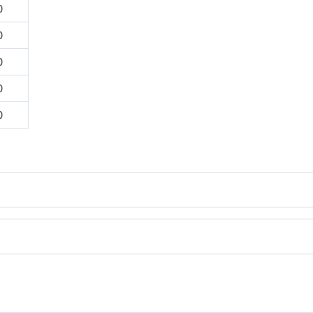
0
0
0
0
0