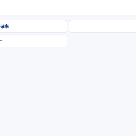
リ確率
ー