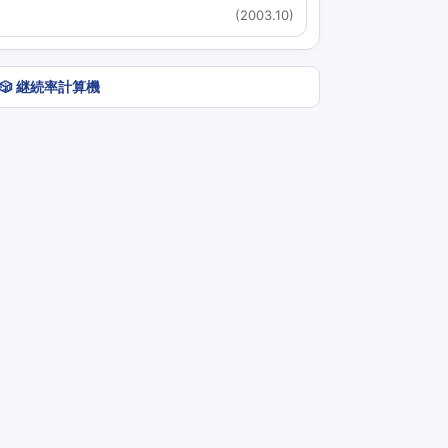
(2003.10)
🎲 継続率計算機