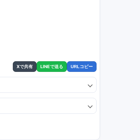
Xで共有
LINEで送る
URLコピー