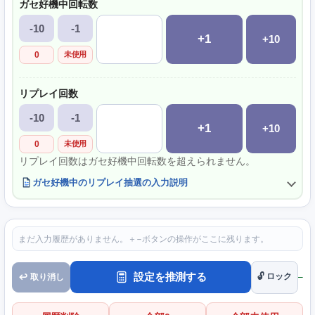
ガセ好機中回転数
-10
-1
+1
+10
0
未使用
リプレイ回数
-10
-1
+1
+10
0
未使用
リプレイ回数はガセ好機中回転数を超えられません。
ガセ好機中のリプレイ抽選の入力説明
設定を推測する
設定を推測する
🔓 ロック
↩ 取り消し
—