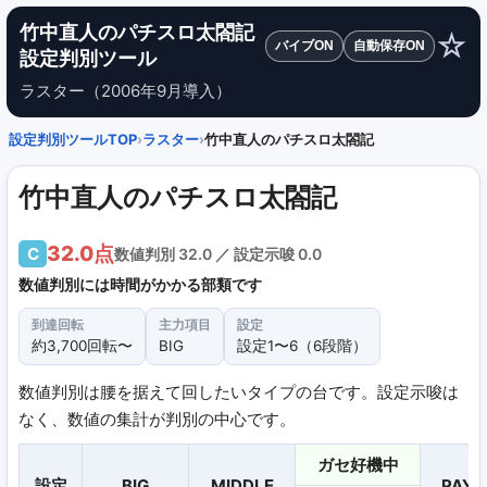
竹中直人のパチスロ太閤記
☆
バイブON
自動保存ON
設定判別ツール
ラスター（2006年9月導入）
設定判別ツールTOP
›
ラスター
›
竹中直人のパチスロ太閤記
竹中直人のパチスロ太閤記
32.0点
C
数値判別 32.0 ／ 設定示唆 0.0
数値判別には時間がかかる部類です
到達回転
主力項目
設定
約3,700回転〜
BIG
設定1〜6（6段階）
数値判別は腰を据えて回したいタイプの台です。設定示唆は
なく、数値の集計が判別の中心です。
ガセ好機中
設定
BIG
MIDDLE
PAYO