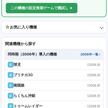
この機種の設定推測ゲームで腕試し →
お気に入り機種
関連機種から探す
同時期（2006年）導入の機種
2006年一覧 ›
球児
C
(2006.9)
ブリチカ30
C
(2006.9)
南国娘
C
(2006.9)
らくちん沖姫
C
(2006.9)
トゥームレイダー
C
(2006.9)