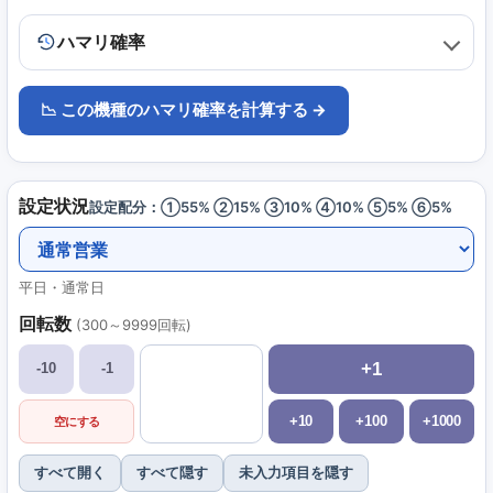
ハマリ確率
📉 この機種のハマリ確率を計算する →
設定状況
設定配分：①55% ②15% ③10% ④10% ⑤5% ⑥5%
平日・通常日
回転数
(300～9999回転)
+1
-10
-1
+10
+100
+1000
空にする
すべて開く
すべて隠す
未入力項目を隠す