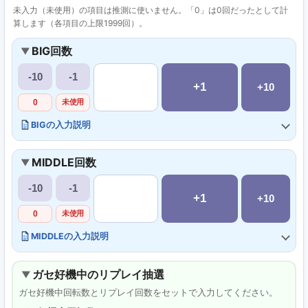
未入力（未使用）の項目は推測に使いません。「0」は0回だったとして計
算します（各項目の上限1999回）。
BIG回数
▼
-10
-1
+1
+10
0
未使用
BIGの入力説明
MIDDLE回数
▼
-10
-1
+1
+10
0
未使用
MIDDLEの入力説明
ガセ好機中のリプレイ抽選
▼
ガセ好機中回転数とリプレイ回数をセットで入力してください。