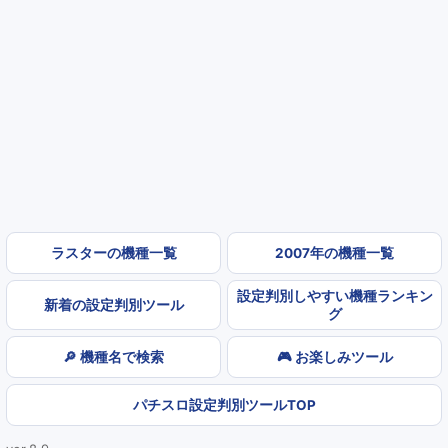
ラスターの機種一覧
2007年の機種一覧
設定判別しやすい機種ランキン
新着の設定判別ツール
グ
🔎 機種名で検索
🎮 お楽しみツール
パチスロ設定判別ツールTOP