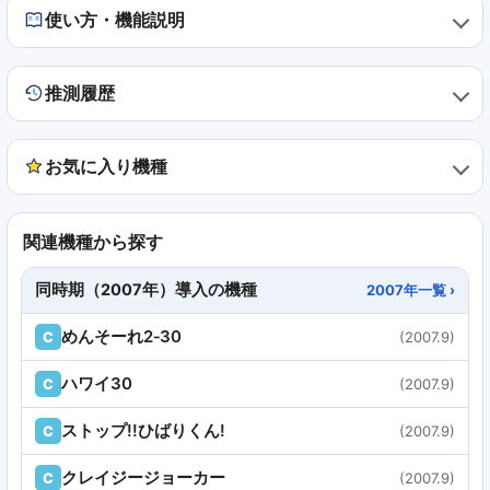
使い方・機能説明
推測履歴
お気に入り機種
関連機種から探す
同時期（2007年）導入の機種
2007年一覧 ›
めんそーれ2‐30
C
(2007.9)
ハワイ30
C
(2007.9)
ストップ!!ひばりくん!
C
(2007.9)
クレイジージョーカー
C
(2007.9)