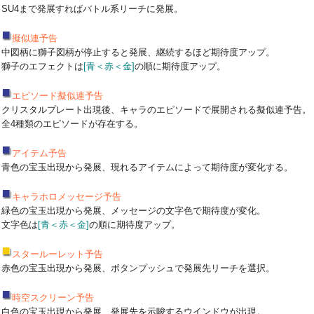
SU4まで発展すればバトル系リーチに発展。
擬似連予告
中図柄に獅子図柄が停止すると発展、継続するほど期待度アップ。
獅子のエフェクトは
[青＜赤＜金]
の順に期待度アップ。
エピソード擬似連予告
クリスタルプレート出現後、キャラのエピソードで展開される擬似連予告。
全4種類のエピソードが存在する。
アイテム予告
青色の宝玉出現から発展、現れるアイテムによって期待度が変化する。
キャラホロメッセージ予告
緑色の宝玉出現から発展、メッセージの文字色で期待度が変化。
文字色は
[青＜赤＜金]
の順に期待度アップ。
スタールーレット予告
赤色の宝玉出現から発展、ボタンプッシュで発展先リーチを選択。
時空スクリーン予告
白色の宝玉出現から発展、発展先を示唆するウインドウが出現。