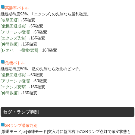
高勝率バトル
継続期待度93%、｢エクシズ｣の先制なら勝利確定。
[攻撃回避]
→5R確変
[危機回避成功]
→5R確変
[アリーシャ復活]
→5R確変
[エクシズ先制]
→16R確変
[仲間救援]
→16R確変
[レオハート役物復活]
→16R確変
危機バトル
継続期待度50%、敵の先制なら敗北のピンチ。
[危機回避成功]
→5R確変
[アリーシャ復活]
→5R確変
[エクシズ反撃]
→16R確変
[仲間救援]
→16R確変
セグ・ランプ判別
2Rランプ潜確判別
[撃退モード]or[修練モード]突入時に盤面右下の2Rランプ点灯で確変状態と