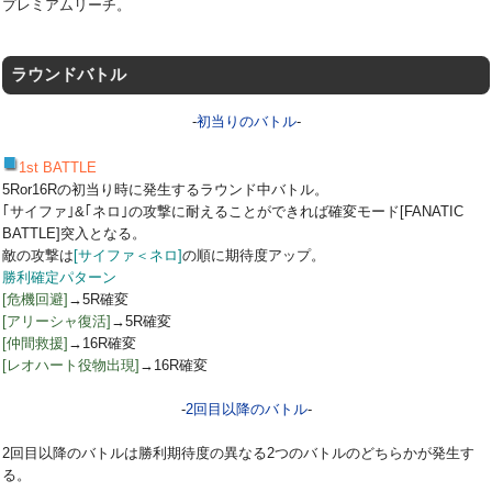
プレミアムリーチ。
ラウンドバトル
-
初当りのバトル
-
1st BATTLE
5Ror16Rの初当り時に発生するラウンド中バトル。
｢サイファ｣&｢ネロ｣の攻撃に耐えることができれば確変モード[FANATIC
BATTLE]突入となる。
敵の攻撃は
[サイファ＜ネロ]
の順に期待度アップ。
勝利確定パターン
[危機回避]
→5R確変
[アリーシャ復活]
→5R確変
[仲間救援]
→16R確変
[レオハート役物出現]
→16R確変
-
2回目以降のバトル
-
2回目以降のバトルは勝利期待度の異なる2つのバトルのどちらかが発生す
る。