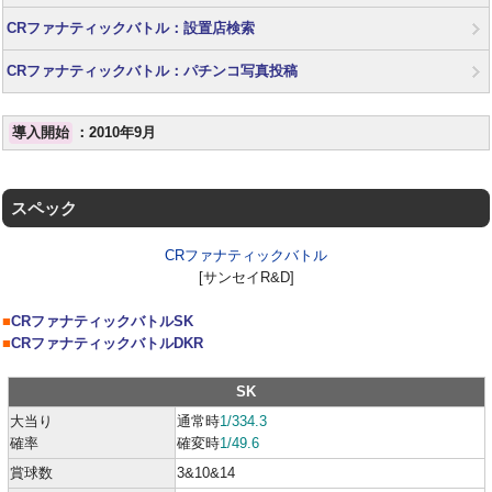
CRファナティックバトル：設置店検索
CRファナティックバトル：パチンコ写真投稿
導入開始
：2010年9月
スペック
CRファナティックバトル
[サンセイR&D]
■
CRファナティックバトルSK
■
CRファナティックバトルDKR
SK
大当り
通常時
1/334.3
確率
確変時
1/49.6
賞球数
3&10&14