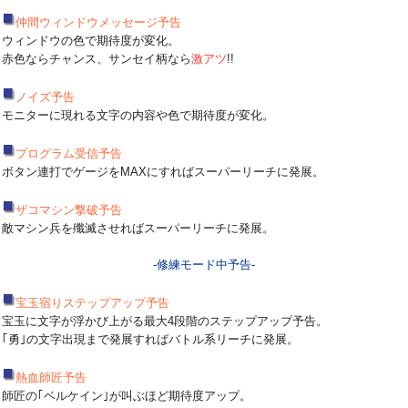
仲間ウィンドウメッセージ予告
ウィンドウの色で期待度が変化。
赤色ならチャンス、サンセイ柄なら
激アツ
!!
ノイズ予告
モニターに現れる文字の内容や色で期待度が変化。
プログラム受信予告
ボタン連打でゲージをMAXにすればスーパーリーチに発展。
ザコマシン撃破予告
敵マシン兵を殲滅させればスーパーリーチに発展。
-
修練モード中予告
-
宝玉宿りステップアップ予告
宝玉に文字が浮かび上がる最大4段階のステップアップ予告。
｢勇｣の文字出現まで発展すればバトル系リーチに発展。
熱血師匠予告
師匠の｢ベルケイン｣が叫ぶほど期待度アップ。