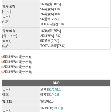
16R確変[10%]
電サポ有
5R確変A[33%]
[ヘソ]
2R確変A[34%]
大当り
5R通常[22%]
内訳
TOTAL確変[78%]
電サポ有
16R確変[65%]
[電チュー]
2R確変A[13%]
大当り
5R通常[22%]
内訳
TOTAL確変[78%]
※
5R確変A⇒電サポ有
※
5R確変B⇒電サポ無
※
2R確変A⇒電サポ有
※
2R確変B⇒電サポ無
DKR
大当り
通常時
1/249.1
確率
確変時
1/49.9
賞球数
3&10&15
16R9C約
1900個
大当り