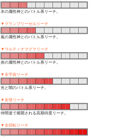
氷の属性神とのバトル系リーチ。
▼グランブリーゼルリーチ
嵐の属性神とのバトル系リーチ。
▼ウルティナマグマリーチ
炎の属性神とのバトル系リーチ。
▼全宇宙リーチ
光と闇のバトル系リーチ。
▼友情リーチ
仲間達で展開される高期待度リーチ。
▼全回転リーチ