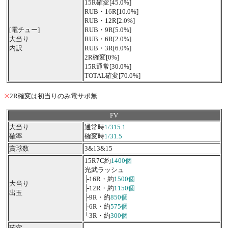
15R確変[45.0%]
RUB・16R[10.0%]
RUB・12R[2.0%]
[電チュー]
RUB・9R[5.0%]
大当り
RUB・6R[2.0%]
内訳
RUB・3R[6.0%]
2R確変[0%]
15R通常[30.0%]
TOTAL確変[70.0%]
※
2R確変は初当りのみ電サポ無
FV
大当り
通常時
1/315.1
確率
確変時
1/31.5
賞球数
3&13&15
15R7C約
1400個
光武ラッシュ
├16R・約
1500個
大当り
├12R・約
1150個
出玉
├9R・約
850個
├6R・約
575個
└3R・約
300個
確変