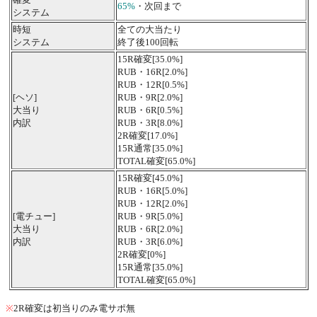
65%
・次回まで
システム
時短
全ての大当たり
システム
終了後100回転
15R確変[35.0%]
RUB・16R[2.0%]
RUB・12R[0.5%]
[ヘソ]
RUB・9R[2.0%]
大当り
RUB・6R[0.5%]
内訳
RUB・3R[8.0%]
2R確変[17.0%]
15R通常[35.0%]
TOTAL確変[65.0%]
15R確変[45.0%]
RUB・16R[5.0%]
RUB・12R[2.0%]
[電チュー]
RUB・9R[5.0%]
大当り
RUB・6R[2.0%]
内訳
RUB・3R[6.0%]
2R確変[0%]
15R通常[35.0%]
TOTAL確変[65.0%]
※
2R確変は初当りのみ電サポ無