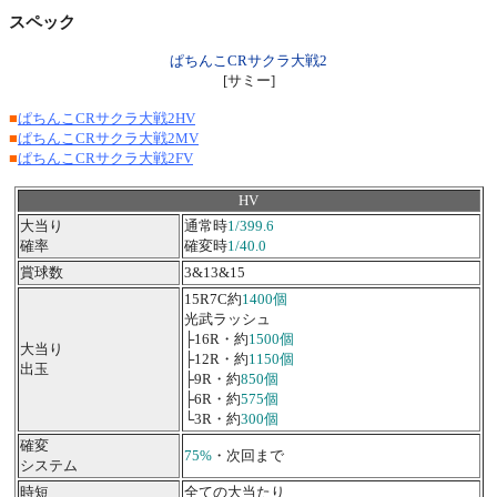
スペック
ぱちんこCRサクラ大戦2
[サミー]
■
ぱちんこCRサクラ大戦2HV
■
ぱちんこCRサクラ大戦2MV
■
ぱちんこCRサクラ大戦2FV
HV
大当り
通常時
1/399.6
確率
確変時
1/40.0
賞球数
3&13&15
15R7C約
1400個
光武ラッシュ
├16R・約
1500個
大当り
├12R・約
1150個
出玉
├9R・約
850個
├6R・約
575個
└3R・約
300個
確変
75%
・次回まで
システム
時短
全ての大当たり