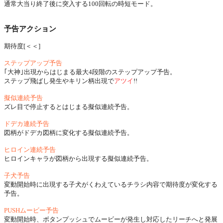
通常大当り終了後に突入する100回転の時短モード。
予告アクション
期待度[
＜
＜
]
ステップアップ予告
｢大神｣出現からはじまる最大4段階のステップアップ予告。
ステップ飛ばし発生やキリン柄出現で
アツイ
!!
擬似連続予告
ズレ目で停止するとはじまる擬似連続予告。
ドデカ連続予告
図柄がドデカ図柄に変化する擬似連続予告。
ヒロイン連続予告
ヒロインキャラが図柄から出現する擬似連続予告。
子犬予告
変動開始時に出現する子犬がくわえているチラシ内容で期待度が変化する
予告。
PUSHムービー予告
変動開始時、ボタンプッシュでムービーが発生し対応したリーチへと発展