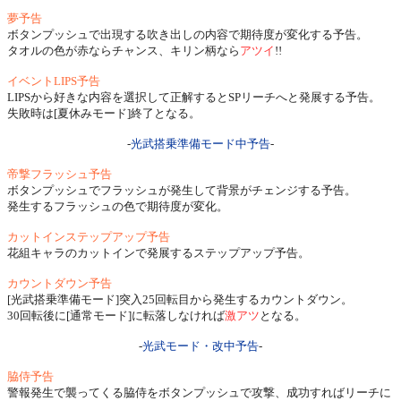
夢予告
ボタンプッシュで出現する吹き出しの内容で期待度が変化する予告。
タオルの色が赤ならチャンス、キリン柄なら
アツイ
!!
イベントLIPS予告
LIPSから好きな内容を選択して正解するとSPリーチへと発展する予告。
失敗時は[夏休みモード]終了となる。
-
光武搭乗準備モード中予告
-
帝撃フラッシュ予告
ボタンプッシュでフラッシュが発生して背景がチェンジする予告。
発生するフラッシュの色で期待度が変化。
カットインステップアップ予告
花組キャラのカットインで発展するステップアップ予告。
カウントダウン予告
[光武搭乗準備モード]突入25回転目から発生するカウントダウン。
30回転後に[通常モード]に転落しなければ
激アツ
となる。
-
光武モード・改中予告
-
脇侍予告
警報発生で襲ってくる脇侍をボタンプッシュで攻撃、成功すればリーチに