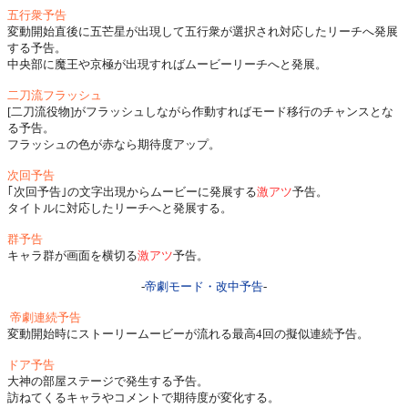
五行衆予告
変動開始直後に五芒星が出現して五行衆が選択され対応したリーチへ発展
する予告。
中央部に魔王や京極が出現すればムービーリーチへと発展。
二刀流フラッシュ
[二刀流役物]がフラッシュしながら作動すればモード移行のチャンスとな
る予告。
フラッシュの色が赤なら期待度アップ。
次回予告
｢次回予告｣の文字出現からムービーに発展する
激アツ
予告。
タイトルに対応したリーチへと発展する。
群予告
キャラ群が画面を横切る
激アツ
予告。
-
帝劇モード・改中予告
-
帝劇連続予告
変動開始時にストーリームービーが流れる最高4回の擬似連続予告。
ドア予告
大神の部屋ステージで発生する予告。
訪ねてくるキャラやコメントで期待度が変化する。