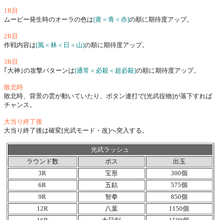
1R目
ムービー発生時のオーラの色は
[黄＜青＜赤]
の順に期待度アップ。
2R目
作戦内容は
[風＜林＜日＜山]
の順に期待度アップ。
3R目
｢大神｣の攻撃パターンは
[通常＜必殺＜超必殺]
の順に期待度アップ。
敗北時
敗北時、背景の雲が動いていたり、ボタン連打で[光武役物]が落下すれば
チャンス。
大当り終了後
大当り終了後は確変[光武モード・改]へ突入する。
光武ラッシュ
ラウンド数
ボス
出玉
3R
宝形
300個
6R
五鈷
575個
9R
智拳
850個
12R
八葉
1150個