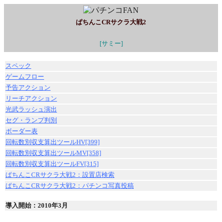
ぱちんこCRサクラ大戦2
[サミー]
スペック
ゲームフロー
予告アクション
リーチアクション
光武ラッシュ演出
セグ・ランプ判別
ボーダー表
回転数別収支算出ツールHV[399]
回転数別収支算出ツールMV[358]
回転数別収支算出ツールFV[315]
ぱちんこCRサクラ大戦2：設置店検索
ぱちんこCRサクラ大戦2：パチンコ写真投稿
導入開始
：2010年3月