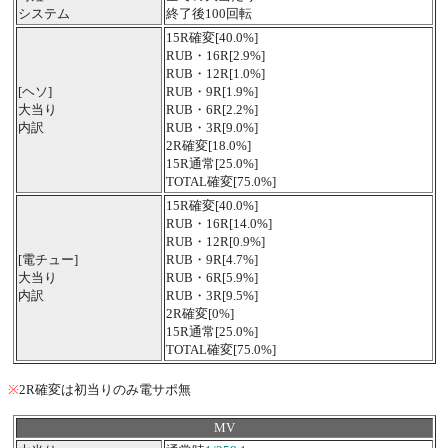
システム
終了後100回転
15R確変[40.0%]
RUB・16R[2.9%]
RUB・12R[1.0%]
[ヘソ]
RUB・9R[1.9%]
大当り
RUB・6R[2.2%]
内訳
RUB・3R[9.0%]
2R確変[18.0%]
15R通常[25.0%]
TOTAL確変[75.0%]
15R確変[40.0%]
RUB・16R[14.0%]
RUB・12R[0.9%]
[電チュー]
RUB・9R[4.7%]
大当り
RUB・6R[5.9%]
内訳
RUB・3R[9.5%]
2R確変[0%]
15R通常[25.0%]
TOTAL確変[75.0%]
※
2R確変は初当りのみ電サポ無
MV