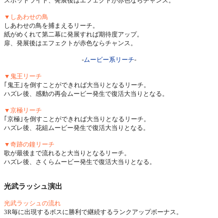
スポットライト、発展後はエフェクトが赤色ならチャンス。
▼しあわせの鳥
しあわせの鳥を捕まえるリーチ。
紙がめくれて第二幕に発展すれば期待度アップ。
扉、発展後はエフェクトが赤色ならチャンス。
-
ムービー系リーチ
-
▼鬼王リーチ
｢鬼王｣を倒すことができれば大当りとなるリーチ。
ハズレ後、感動の再会ムービー発生で復活大当りとなる。
▼京極リーチ
｢京極｣を倒すことができれば大当りとなるリーチ。
ハズレ後、花組ムービー発生で復活大当りとなる。
▼奇跡の鐘リーチ
歌が最後まで流れると大当りとなるリーチ。
ハズレ後、さくらムービー発生で復活大当りとなる。
光武ラッシュ演出
光武ラッシュの流れ
3R毎に出現するボスに勝利で継続するランクアップボーナス。