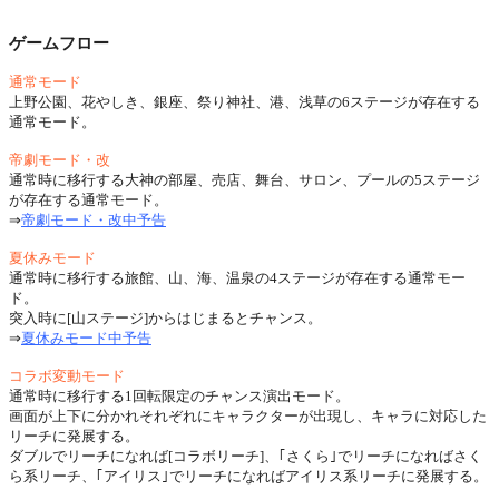
ゲームフロー
通常モード
上野公園、花やしき、銀座、祭り神社、港、浅草の6ステージが存在する
通常モード。
帝劇モード・改
通常時に移行する大神の部屋、売店、舞台、サロン、プールの5ステージ
が存在する通常モード。
⇒
帝劇モード・改中予告
夏休みモード
通常時に移行する旅館、山、海、温泉の4ステージが存在する通常モー
ド。
突入時に[山ステージ]からはじまるとチャンス。
⇒
夏休みモード中予告
コラボ変動モード
通常時に移行する1回転限定のチャンス演出モード。
画面が上下に分かれそれぞれにキャラクターが出現し、キャラに対応した
リーチに発展する。
ダブルでリーチになれば[コラボリーチ]、｢さくら｣でリーチになればさく
ら系リーチ、｢アイリス｣でリーチになればアイリス系リーチに発展する。