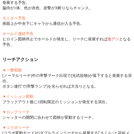
発展する予告。
脇侍が1体、色が赤色、攻撃がX斬りならチャンス。
モニター予告
画面上か中央下にキャラから通信が入る予告。
ホールド連続予告
ヒロイン図柄停止でホールドが発生し、リーチに発展すれば
激アツ
となる
予告。
リーチアクション
▼一撃変動
[ノーマルリーチ]中の帝撃マーク出現で[光武役物]が落下すると発展する演
出。
ボタン連打で[帝撃ランプ]を光らせれば大当りとなる。
▼ミッション変動
ブラックアウト後に1回転限定のミッションが発生する演出。
▼ロングリーチ
シャッターの開閉に合わせて図柄が変動するリーチ。
▼コラボリーチ
[コラボ変動モード]のダブルラインリーチから発展する｢さくら｣と花組メ