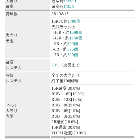
大当り
通常時
1/358.1
確率
確変時
1/35.8
賞球数
3&13&15
15R7C約
1400個
光武ラッシュ
├16R・約
1500個
大当り
├12R・約
1150個
出玉
├9R・約
850個
├6R・約
575個
└3R・約
300個
確変
70%
・次回まで
システム
時短
全ての大当たり
システム
終了後100回転
15R確変[30.0%]
RUB・16R[10.0%]
RUB・12R[1.0%]
[ヘソ]
RUB・9R[5.0%]
大当り
RUB・6R[1.0%]
内訳
RUB・3R[5.0%]
2R確変[18.0%]
15R通常[30.0%]
TOTAL確変[70.0%]