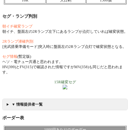
16R
大日剣
1500個
セグ・ランプ判別
朝イチ確変ランプ
朝イチ、盤面左の2Rランプ左下にあるランプが点灯していれば確変状態。
2Rランプ潜確判別
[光武搭乗準備モード]突入時に盤面左の2Rランプ点灯で確変状態となる。
セグ情報
(暫定版)
ヘソ・電チュー共通と思われます。
HV(399)とFV(315)で確認された情報ですがMV(358)も同じだと思われま
す。
15R確変セグ
▼ 情報提供者一覧
ボーダー表
1000円あたりのボーダー