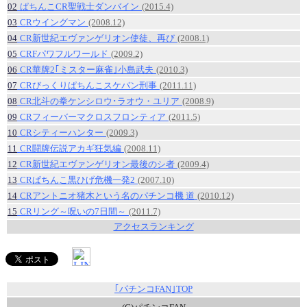
02
ぱちんこCR聖戦士ダンバイン
(2015.4)
03
CRウイングマン
(2008.12)
04
CR新世紀エヴァンゲリオン使徒、再び
(2008.1)
05
CRFパワフルワールド
(2009.2)
06
CR華牌2｢ミスター麻雀｣小島武夫
(2010.3)
07
CRびっくりぱちんこスケバン刑事
(2011.11)
08
CR北斗の拳ケンシロウ･ラオウ・ユリア
(2008.9)
09
CRフィーバーマクロスフロンティア
(2011.5)
10
CRシティーハンター
(2009.3)
11
CR闘牌伝説アカギ狂気編
(2008.11)
12
CR新世紀エヴァンゲリオン最後のシ者
(2009.4)
13
CRぱちんこ黒ひげ危機一発2
(2007.10)
14
CRアントニオ猪木という名のパチンコ機 道
(2010.12)
15
CRリング～呪いの7日間～
(2011.7)
アクセスランキング
｢パチンコFAN｣TOP