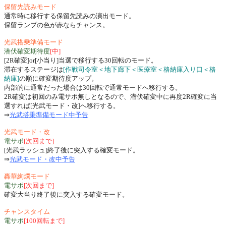
保留先読みモード
通常時に移行する保留先読みの演出モード。
保留ランプの色が赤ならチャンス。
光武搭乗準備モード
潜伏確変期待度
[中]
[2R確変]or[小当り]当選で移行する30回転のモード。
滞在するステージは
[作戦司令室＜地下廊下＜医療室＜格納庫入り口＜格
納庫]
の順に確変期待度アップ。
内部的に通常だった場合は30回転で通常モードへ移行する。
2R確変は初回のみ電サポ無しとなるので、潜伏確変中に再度2R確変に当
選すれば[光武モード・改]へ移行する。
⇒
光武搭乗準備モード中予告
光武モード・改
電サポ
[次回まで]
[光武ラッシュ]終了後に突入する確変モード。
⇒
光武モード・改中予告
轟華絢爛モード
電サポ
[次回まで]
確変大当り終了後に突入する確変モード。
チャンスタイム
電サポ
[100回転まで]