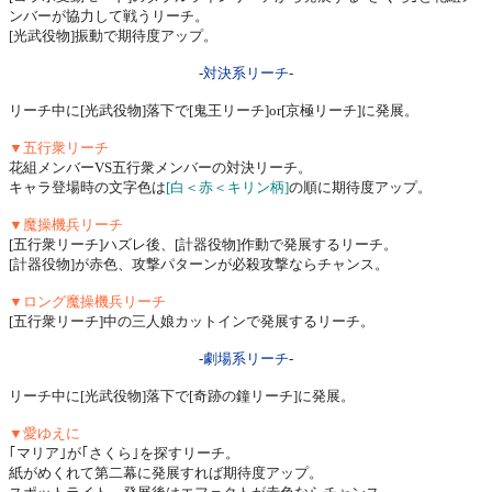
ンバーが協力して戦うリーチ。
[光武役物]振動で期待度アップ。
-
対決系リーチ
-
リーチ中に[光武役物]落下で[鬼王リーチ]or[京極リーチ]に発展。
▼五行衆リーチ
花組メンバーVS五行衆メンバーの対決リーチ。
キャラ登場時の文字色は
[白＜赤＜キリン柄]
の順に期待度アップ。
▼魔操機兵リーチ
[五行衆リーチ]ハズレ後、[計器役物]作動で発展するリーチ。
[計器役物]が赤色、攻撃パターンが必殺攻撃ならチャンス。
▼ロング魔操機兵リーチ
[五行衆リーチ]中の三人娘カットインで発展するリーチ。
-
劇場系リーチ
-
リーチ中に[光武役物]落下で[奇跡の鐘リーチ]に発展。
▼愛ゆえに
｢マリア｣が｢さくら｣を探すリーチ。
紙がめくれて第二幕に発展すれば期待度アップ。