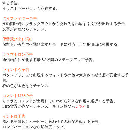
する予告。
イラストバージョンも存在する。
タイプライター予告
変動開始時にブラックアウトから発展先を示唆する文字が出現する予告。
文字が赤色ならチャンス。
保留飛び出し演出
保留玉が液晶内へ飛び出すとモードに対応した専用演出に発展する。
キネマトロン予告
通信画面に変化する最大3段階のステップアップ予告。
ウィンドウ予告
ボタンプッシュで出現するウィンドウの色や大きさで期待度が変化する予
告。
枠の色が金色ならチャンス。
コメントLIPS予告
キャラとコメントが出現してLIPSから好きな内容を選択する予告。
LIPS背景が赤ならチャンス、キリン柄なら
アツイ
!!
イントロ予告
流れる主題歌とムービーにあわせて図柄が変動する予告。
ロングバージョンなら期待度アップ。