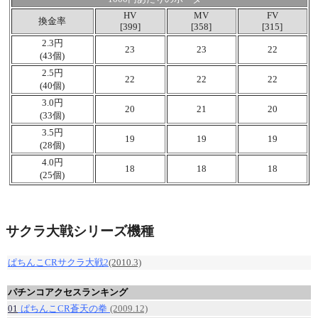
HV
MV
FV
換金率
[399]
[358]
[315]
2.3円
23
23
22
(43個)
2.5円
22
22
22
(40個)
3.0円
20
21
20
(33個)
3.5円
19
19
19
(28個)
4.0円
18
18
18
(25個)
サクラ大戦シリーズ機種
ぱちんこCRサクラ大戦2
(2010.3)
パチンコアクセスランキング
01
ぱちんこCR蒼天の拳
(2009.12)