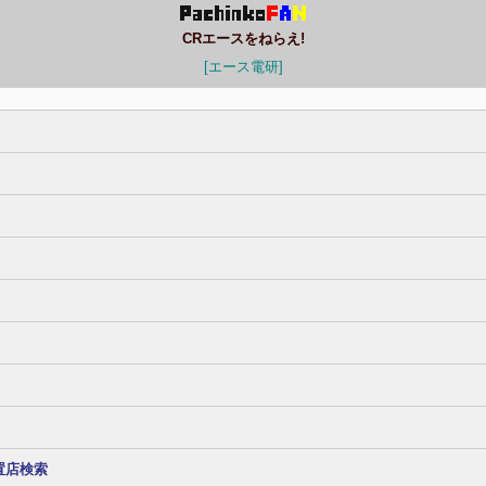
CRエースをねらえ!
[エース電研]
置店検索