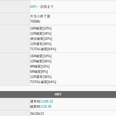
64%
・次回まで
大当り終了後
70回転
16R確変[10%]
12R確変[34%]
潜伏確変[20%]
12R通常[36%]
TOTAL確変[64%]
16R確変[10%]
12R確変[36%]
9R確変[10%]
6R確変[8%]
12R通常[36%]
TOTAL確変[64%]
HRY
通常時
1/188.32
確変時
1/19.39
3&10&13