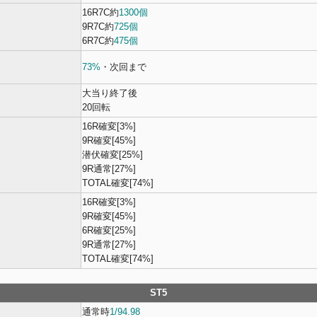
16R7C約
1300個
9R7C約
725個
6R7C約
475個
73%
・次回まで
大当り終了後
20回転
16R確変[3%]
9R確変[45%]
潜伏確変[25%]
9R通常[27%]
TOTAL確変[74%]
16R確変[3%]
9R確変[45%]
6R確変[25%]
9R通常[27%]
TOTAL確変[74%]
ST5
通常時
1/94.98