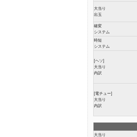
大当り
出玉
確変
システム
時短
システム
[ヘソ]
大当り
内訳
[電チュー]
大当り
内訳
大当り