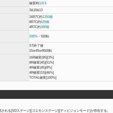
確変時
1/9.5
3&10&13
16R7C約
1250個
8R7C約
625個
4R7C約
300個
100%
・5回転
ST終了後
15or45or95回転
16R確変(95)[3%]
8R確変(45)[51%]
4R確変(45)[8%]
4R確変(15)[46%]
TOTAL確変[100%]
される[SDステージ][ゴエモンステージ][ディビジョンモード]が存在する。