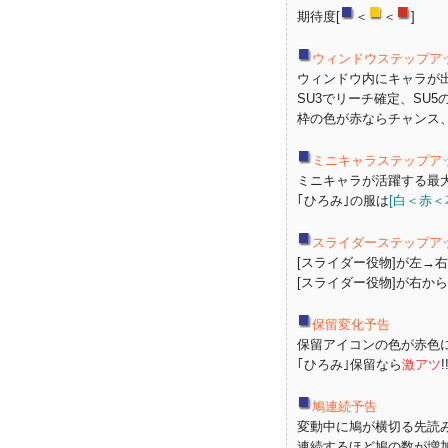
期待度[
＜
＜
]
ウィンドウステップア
ウィンドウ内にキャラが
SU3でリーチ確定、SU
枠の色が赤ならチャンス
ミニキャラステップア
ミニキャラが活躍する最
｢ひろみ｣の服は
[白＜赤＜
スライダーステップア
[スライダー役物]が左→
[スライダー役物]が右か
保留変化予告
保留アイコンの色が赤色
｢ひろみ｣保留なら
激アツ
!
鳩連続予告
変動中に鳩が横切る先読
連続するほど鳩の数が増