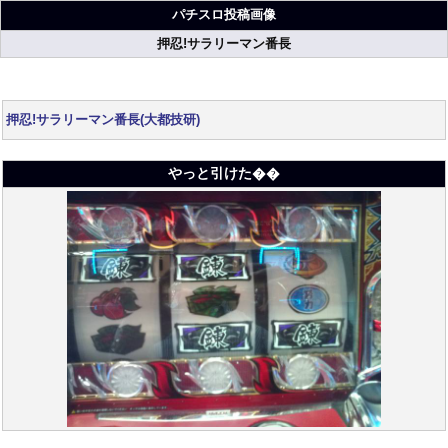
パチスロ投稿画像
押忍!サラリーマン番長
押忍!サラリーマン番長(大都技研)
やっと引けた��