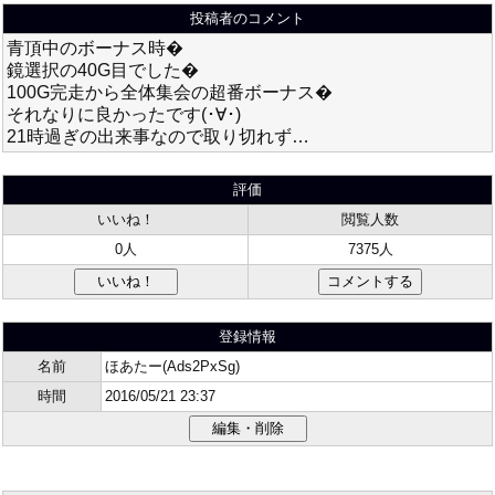
投稿者のコメント
青頂中のボーナス時�
鏡選択の40G目でした�
100G完走から全体集会の超番ボーナス�
それなりに良かったです(･∀･)
21時過ぎの出来事なので取り切れず…
評価
いいね！
閲覧人数
0人
7375人
登録情報
名前
ほあたー(Ads2PxSg)
時間
2016/05/21 23:37