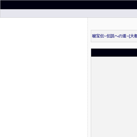
秘宝伝~伝説への道~(大都