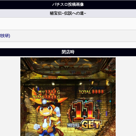
パチスロ投稿画像
秘宝伝~伝説への道~
技研)
閉店時