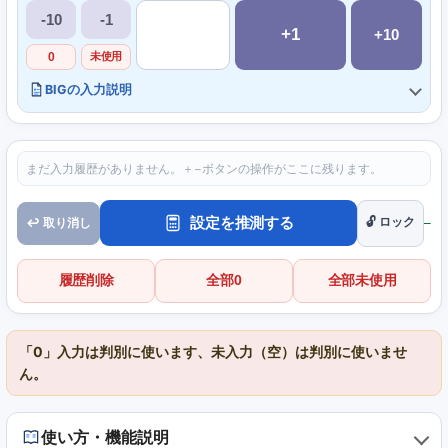
-10
-1
+1
+10
0
未使用
BIGの入力説明
設定を推測する
設定を推測する
🔓 ロック
↩ 取り消し
—
履歴削除
全部0
全部未使用
「0」入力は判別に使います、未入力（空）は判別に使いませ
ん。
使い方・機能説明