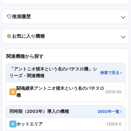
推測履歴
お気に入り機種
関連機種から探す
「アントニオ猪木という名のパチスロ機」シ
検索で見る ›
リーズ・関連機種
闘魂継承アントニオ猪木という名のパチスロ
A
(2019.10)
機
同時期（2003年）導入の機種
2003年一覧 ›
ホットエリア
C
(2003.1)