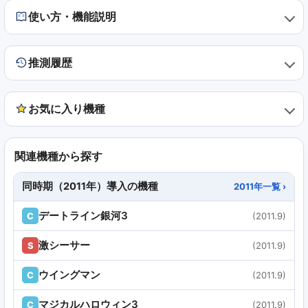
使い方・機能説明
推測履歴
お気に入り機種
関連機種から探す
同時期（2011年）導入の機種
2011年一覧 ›
デートライン銀河3
C
(2011.9)
激シーサー
S
(2011.9)
ウイングマン
C
(2011.9)
マジカルハロウィン3
C
(2011.9)