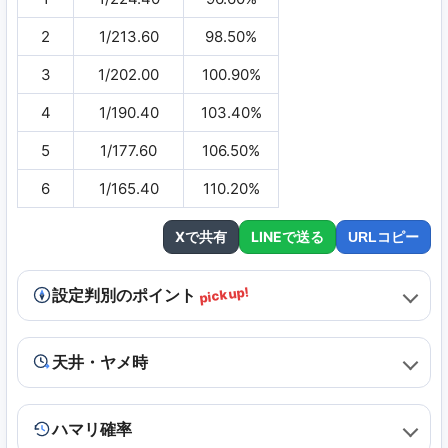
2
1/213.60
98.50%
3
1/202.00
100.90%
4
1/190.40
103.40%
5
1/177.60
106.50%
6
1/165.40
110.20%
Xで共有
LINEで送る
URLコピー
pickup!
設定判別のポイント
天井・ヤメ時
ハマリ確率