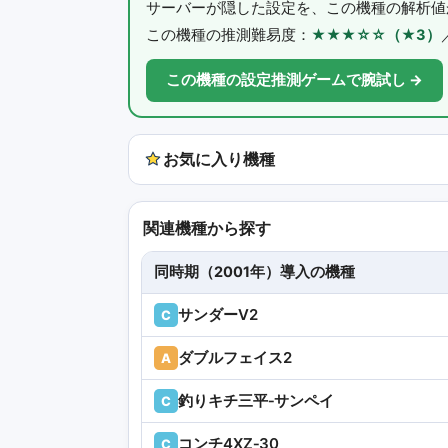
サーバーが隠した設定を、この機種の解析値
この機種の推測難易度：
★★★☆☆（★3）
この機種の設定推測ゲームで腕試し →
お気に入り機種
関連機種から探す
同時期（2001年）導入の機種
サンダーV2
C
ダブルフェイス2
A
釣りキチ三平‐サンペイ
C
コンチ4XZ‐30
C