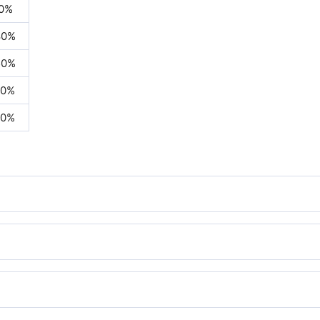
80%
80%
50%
90%
90%