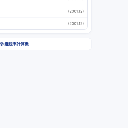
(2001.12)
(2001.12)
🎲 継続率計算機