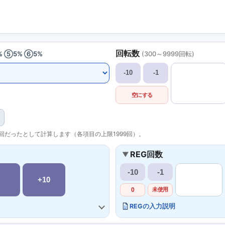
回転数
% ⑤5% ⑥5%
(300～9999回転)
-10
-1
空にする
回だったとして計算します（各項目の上限1999回）。
REG回数
▼
-10
-1
+10
0
未使用
REGの入力説明