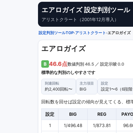
エアロガイズ 設定判別ツール
アリストクラート（2001年12月導入）
設定判別ツールTOP
›
アリストクラート
›
エアロガイズ
エアロガイズ
46.6点
B
数値判別 46.5 ／ 設定示唆 0.0
標準的な判別のしやすさです
到達回転
主力項目
設定
約2,400回転〜
BIG
設定1〜6（6段階
回転数を回せば設定の傾向が見えてくる、標
設定
BIG
REG
PAY
1
1/496.48
1/873.81
96.