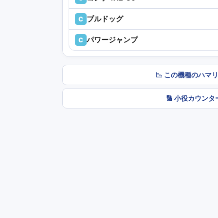
ブルドッグ
C
パワージャンプ
C
📉 この機種のハマ
🔢 小役カウンタ