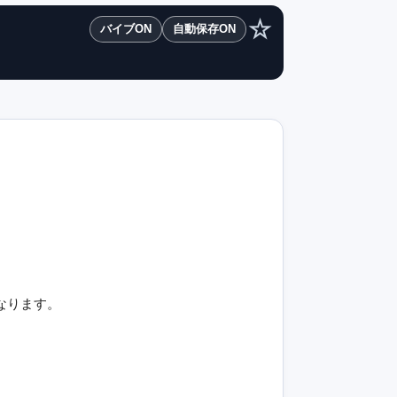
☆
バイブON
自動保存ON
なります。