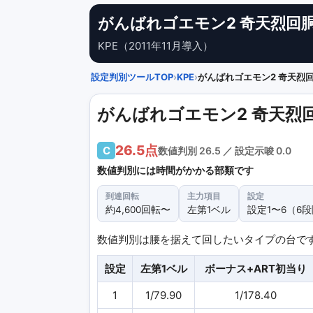
がんばれゴエモン2 奇天烈回
KPE（2011年11月導入）
設定判別ツールTOP
›
KPE
›
がんばれゴエモン2 奇天烈
がんばれゴエモン2 奇天烈
26.5点
C
数値判別 26.5 ／ 設定示唆 0.0
数値判別には時間がかかる部類です
到達回転
主力項目
設定
約4,600回転〜
左第1ベル
設定1〜6（6
数値判別は腰を据えて回したいタイプの台で
設定
左第1ベル
ボーナス+ART初当り
1
1/79.90
1/178.40