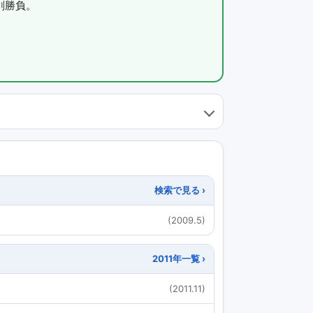
剣勝負。
検索で見る ›
(2009.5)
2011年一覧 ›
(2011.11)