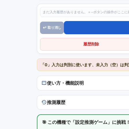
↩ 取り消し
履歴削除
「0」入力は判別に使います、未入力（空）は判
使い方・機能説明
推測履歴
🎯 この機種で「設定推測ゲーム」に挑戦