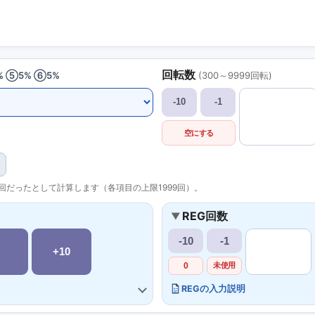
回転数
% ⑤5% ⑥5%
(300～9999回転)
-10
-1
空にする
回だったとして計算します（各項目の上限1999回）。
REG回数
▼
-10
-1
+10
0
未使用
REGの入力説明