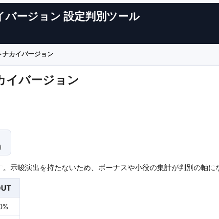
バージョン 設定判別ツール
トナカイバージョン
カイバージョン
）
す。示唆演出を持たないため、ボーナスや小役の集計が判別の軸に
OUT
10%