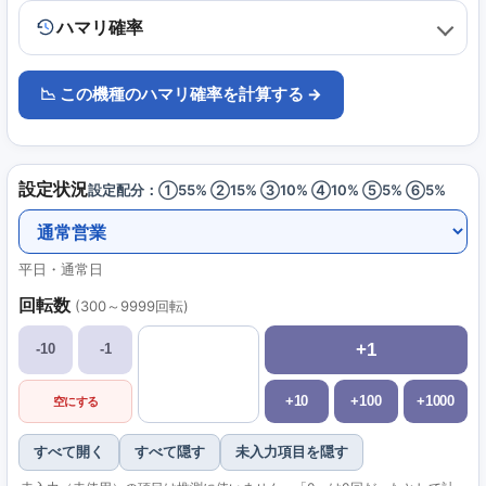
ハマリ確率
📉 この機種のハマリ確率を計算する →
設定状況
設定配分：①55% ②15% ③10% ④10% ⑤5% ⑥5%
平日・通常日
回転数
(300～9999回転)
+1
-10
-1
+10
+100
+1000
空にする
すべて開く
すべて隠す
未入力項目を隠す