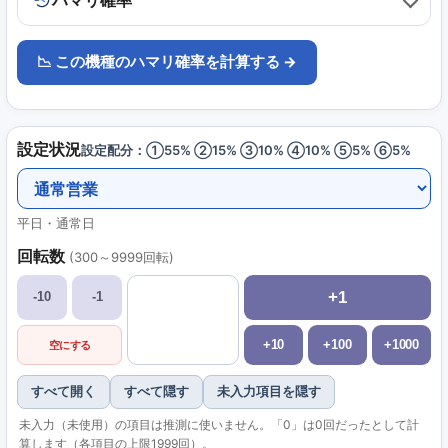
📉 この機種のハマリ確率を計算する →
設定状況
設定配分：①55% ②15% ③10% ④10% ⑤5% ⑥5%
平日・通常日
回転数
(300～9999回転)
+1
-10
-1
+10
+100
+1000
空にする
すべて開く
すべて隠す
未入力項目を隠す
未入力（未使用）の項目は推測に使いません。「0」は0回だったとして計
算します（各項目の上限1999回）。