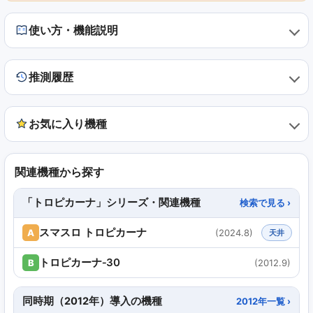
使い方・機能説明
推測履歴
お気に入り機種
関連機種から探す
「トロピカーナ」シリーズ・関連機種
検索で見る ›
スマスロ トロピカーナ
A
(2024.8)
天井
トロピカーナ‐30
B
(2012.9)
同時期（2012年）導入の機種
2012年一覧 ›