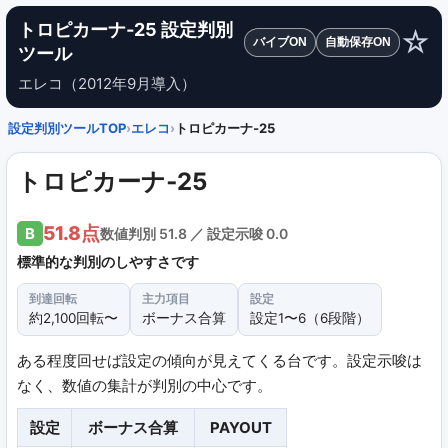
トロピカーナ‐25 設定判別
☆
バイブON
自動保存ON
ツール
エレコ（2012年9月導入）
設定判別ツールTOP
›
エレコ
›
トロピカーナ‐25
トロピカーナ‐25
51.8点
B
数値判別 51.8 ／ 設定示唆 0.0
標準的な判別のしやすさです
到達回転
主力項目
設定
約2,100回転〜
ボーナス合算
設定1〜6（6段階）
ある程度回せば設定の傾向が見えてくる台です。設定示唆は
なく、数値の集計が判別の中心です。
設定
ボーナス合算
PAYOUT