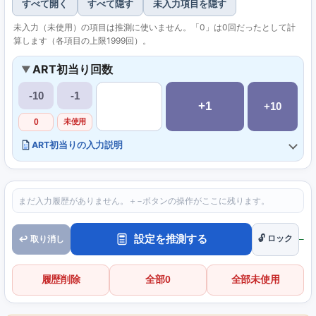
すべて開く
すべて隠す
未入力項目を隠す
未入力（未使用）の項目は推測に使いません。「0」は0回だったとして計
算します（各項目の上限1999回）。
ART初当り回数
▼
-10
-1
+1
+10
0
未使用
ART初当りの入力説明
設定を推測する
設定を推測する
🔓 ロック
↩ 取り消し
—
履歴削除
全部0
全部未使用