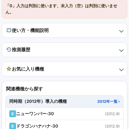
「0」入力は判別に使います、未入力（空）は判別に使いませ
ん。
使い方・機能説明
推測履歴
お気に入り機種
関連機種から探す
同時期（2012年）導入の機種
2012年一覧 ›
ニューワンバー‐30
C
(2012.9)
ドラゴンハナハナ‐30
C
(2012.9)