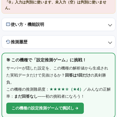
「0」入力は判別に使います、未入力（空）は判別に使いませ
ん。
使い方・機能説明
推測履歴
🎯 この機種で「設定推測ゲーム」に挑戦！
サーバーが隠した設定を、この機種の解析値から生成され
た実戦データだけで見抜けるか？
回答は1回だけ
の真剣勝
負。
この機種の推測難易度：
★★★★☆（★4）
／みんなの正解
率：
まだ回答なし
——初の挑戦者になろう！
この機種の設定推測ゲームで腕試し →