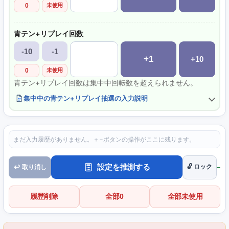
0
未使用
青テン+リプレイ回数
-10
-1
+1
+10
0
未使用
青テン+リプレイ回数は集中中回転数を超えられません。
集中中の青テン+リプレイ抽選の入力説明
設定を推測する
設定を推測する
🔓 ロック
↩ 取り消し
—
履歴削除
全部0
全部未使用