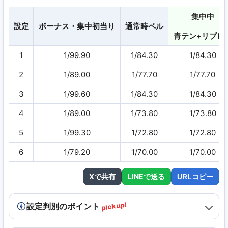
集中中
設定
ボーナス・集中初当り
通常時ベル
青テン+リプレ
1
1/99.90
1/84.30
1/84.30
2
1/89.00
1/77.70
1/77.70
3
1/99.60
1/84.30
1/84.30
4
1/89.00
1/73.80
1/73.80
5
1/99.30
1/72.80
1/72.80
6
1/79.20
1/70.00
1/70.00
Xで共有
LINEで送る
URLコピー
pickup!
設定判別のポイント