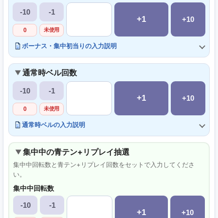
-10
-1
+1
+10
0
未使用
ボーナス・集中初当りの入力説明
通常時ベル回数
▼
-10
-1
+1
+10
0
未使用
通常時ベルの入力説明
集中中の青テン+リプレイ抽選
▼
集中中回転数と青テン+リプレイ回数をセットで入力してくださ
い。
集中中回転数
-10
-1
+1
+10