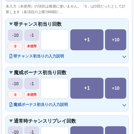
未入力（未使用）の項目は推測に使いません。「0」は0回だったとして計
算します（各項目の上限1999回）。
呀チャンス初当り回数
▼
-10
-1
+1
+10
0
未使用
呀チャンス初当りの入力説明
魔戒ボーナス初当り回数
▼
-10
-1
+1
+10
0
未使用
魔戒ボーナス初当りの入力説明
通常時チャンスリプレイ回数
▼
-10
-1