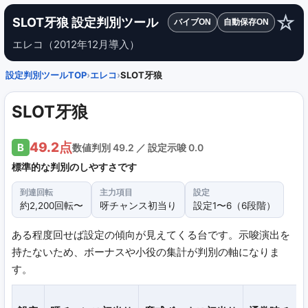
☆
SLOT牙狼 設定判別ツール
バイブON
自動保存ON
エレコ（2012年12月導入）
設定判別ツールTOP
›
エレコ
›
SLOT牙狼
SLOT牙狼
49.2点
B
数値判別 49.2 ／ 設定示唆 0.0
標準的な判別のしやすさです
到達回転
主力項目
設定
約2,200回転〜
呀チャンス初当り
設定1〜6（6段階）
ある程度回せば設定の傾向が見えてくる台です。示唆演出を
持たないため、ボーナスや小役の集計が判別の軸になりま
す。