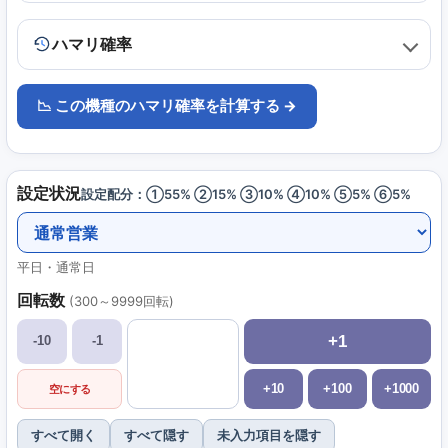
ハマリ確率
📉 この機種のハマリ確率を計算する →
設定状況
設定配分：①55% ②15% ③10% ④10% ⑤5% ⑥5%
平日・通常日
回転数
(300～9999回転)
+1
-10
-1
+10
+100
+1000
空にする
すべて開く
すべて隠す
未入力項目を隠す