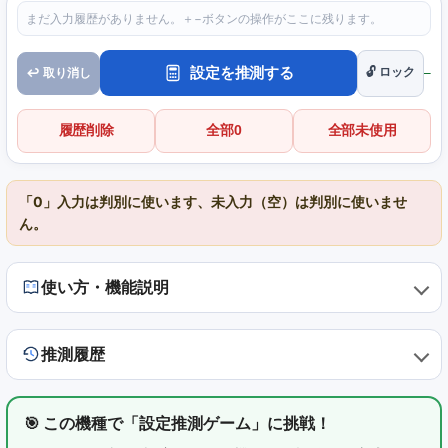
設定を推測する
🔓 ロック
↩ 取り消し
—
履歴削除
全部0
全部未使用
「0」入力は判別に使います、未入力（空）は判別に使いませ
ん。
使い方・機能説明
推測履歴
🎯 この機種で「設定推測ゲーム」に挑戦！