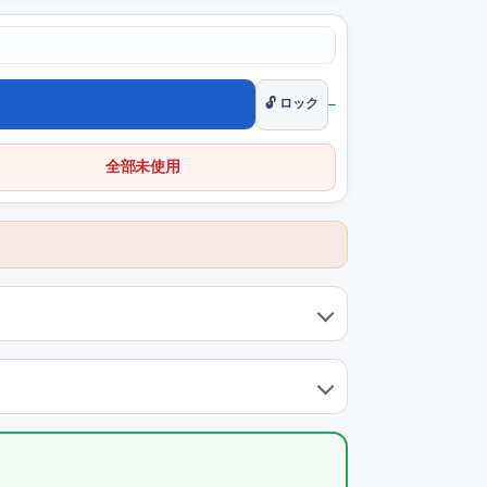
🔓 ロック
—
全部未使用