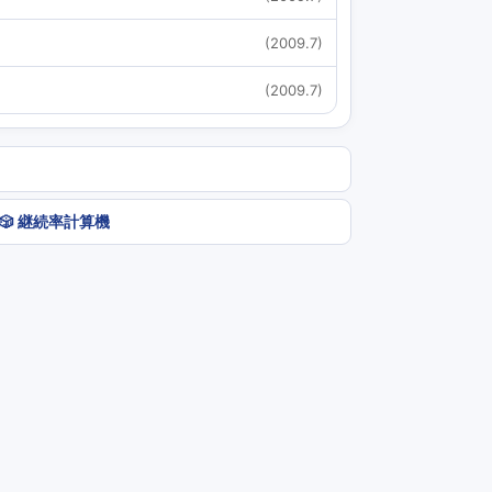
(2009.7)
(2009.7)
🎲 継続率計算機