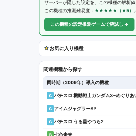
サーバーが隠した設定を、この機種の解析値
この機種の推測難易度：
★★★★★（★5）
この機種の設定推測ゲームで腕試し →
お気に入り機種
関連機種から探す
同時期（2009年）導入の機種
パチスロ 機動戦士ガンダム3~めぐりあ
C
アイムジャグラーSP
C
パチスロ うる星やつら2
C
七色未来
B