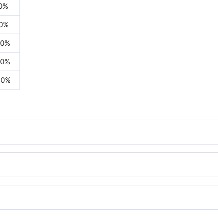
0%
80%
90%
00%
40%