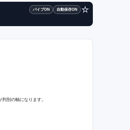
☆
バイブON
自動保存ON
が判別の軸になります。