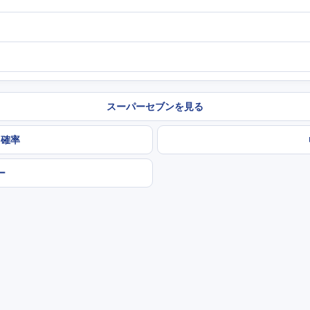
スーパーセブンを見る
リ確率
ー