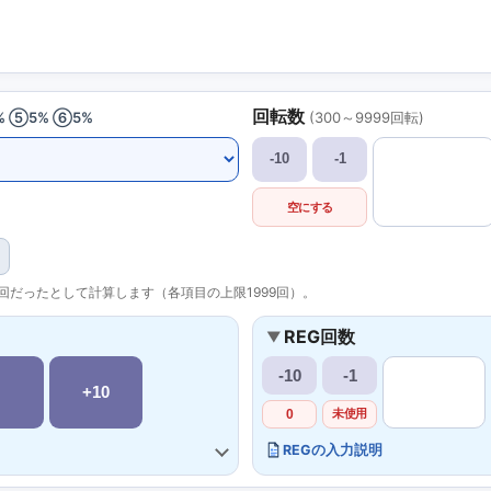
回転数
% ⑤5% ⑥5%
(300～9999回転)
-10
-1
空にする
回だったとして計算します（各項目の上限1999回）。
REG回数
▼
-10
-1
+10
0
未使用
REGの入力説明